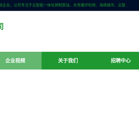
青岛铭源环保科技有限公司是一家专注于环保与智慧水务领域的先进科技企业，公司专注于云智能一体化预制泵站、水务循环利用、海绵城市、云智慧水务开发及新型环保技术研发等领域。铭源环保以为客户提供优质产品、专业技术服务为己任。为客户提供量身定制方案，提供多种配置方案满足实际使用要求。严控供货周期，并提供高标准后期维护。以环保为己任，视质量如生命，以技术做先导，靠诚信赢客户。
司
企业视频
关于我们
招聘中心