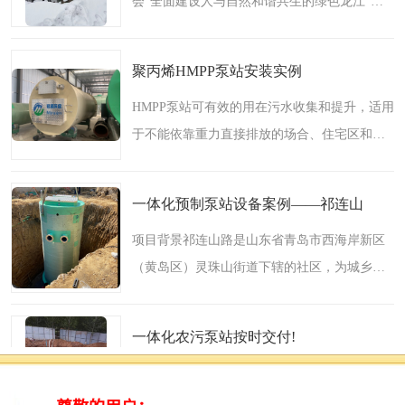
会“全面建设人与自然和谐共生的绿色龙江”目
标，按照“四个体系”建设要求，为改善生态环
境建设，孙吴县相关部门高效推进落实城市和
聚丙烯HMPP泵站安装实例
农村黑臭水体污..
HMPP泵站可有效的用在污水收集和提升，适用
于不能依靠重力直接排放的场合、住宅区和未
设立排污管网区域、农村污水收集及排放、公
路立交排水、旅游景区排水等，是满足经济、
一体化预制泵站设备案例——祁连山
安全、环保等诸多要..
项目背景祁连山路是山东省青岛市西海岸新区
（黄岛区）灵珠山街道下辖的社区，为城乡结
合区。目前，黄岛区的生活污水治理工作已经
按下“快进键”，围绕着“全域覆盖、提标治理、
一体化农污泵站按时交付!
智慧管理”三个..
项目地点：山东省青岛市黄岛区庙王家村此次
黄项目采购铭源一体化农污泵站1套，筒体规格