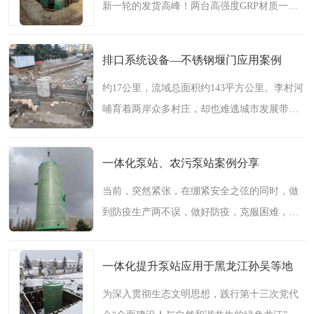
新一轮的发货高峰！两台高强度GRP材质一体
化预制泵站发往中德生态园项目现场。助力青
岛西海岸地区青连铁路以西污水配套工程实
排口系统设备—不锈钢堰门应用案例
施，改善当地生态环境..
约17公里，流域总面积约143平方公里。李村河
哺育着两岸众多村庄，却也难逃城市发展带来
的污染冲击。上世纪80年代，工业发展和人口
增加给李村河生态系统带来巨大压力，渐渐
一体化泵站、农污泵站案例分享
地，李村河由清澈变为..
当前，突然紧张，在绷紧安全之弦的同时，做
到防疫生产两不误，做好防疫，克服困难，迎
接挑战，各项工作稳步推进，保护自身安全，
确保设备保质保量发货！一、两河路一体化泵
一体化提升泵站应用于黑龙江孙吴等地
站针对青岛西海岸滨..
为深入贯彻生态文明思想，践行第十三次党代