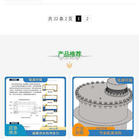
理装置的运行经验的基础上，结合我公司自己
的科研成果和工程实践，设计出一种可地埋设
共 22 条 2 页
1
2
置的成套有机废水处..
产品推荐