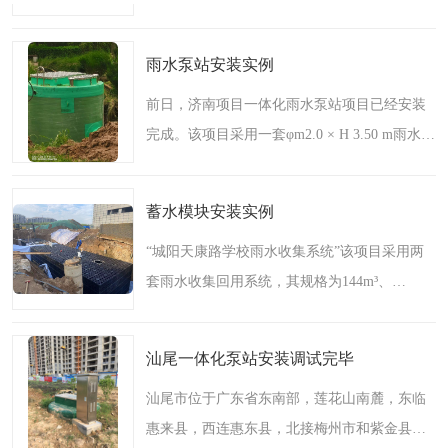
求，在规定时间内顺利地将3套（后尹家沟2
套、麻沟河1套）一体化农污泵站分别发货至项
雨水泵站安装实例
目现场，并安装完成..
前日，济南项目一体化雨水泵站项目已经安装
完成。该项目采用一套φm2.0 × H 3.50 m雨水泵
站，（泵站筒体采用高强度GRP材质，无拼接
无碱玻璃纤维及不饱和树脂，该材质用计算机
蓄水模块安装实例
控制缠绕成型，无..
“‍城阳天康路学校雨水收集系统”该项目采用两
套雨水收集回用系统，其规格为144m³、
124.8m³。配备的水泵启动柜均在工厂内配置完
成且程序调试好，水泵启动柜所有电动设备具
汕尾一体化泵站安装调试完毕
备手动和自动转换功..
汕尾市位于广东省东南部，莲花山南麓，东临
惠来县，西连惠东县，北接梅州市和紫金县，