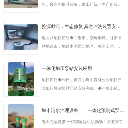
水，废水的提升装备，由工厂统一生产组装后
智能一体化灌溉泵房
一体化污水处理泵房
运至现场安装的交钥匙泵站。公司生产研发的
水面垃圾清理装置
浅层砂过滤装置
一体化泵站是交钥匙工程，该泵站的筒体采用
控源截污，生态修复 真空冲洗装置安装实例
的加厚型中等密度的玻..
一体化泵闸
柔性截污
地区及项目简述◆白银市，别称铜城，甘肃省
辖地级市，地处中国西北地区、黄河上游、甘
调蓄池冲洗设备
调蓄池设备
肃省中部、陕甘宁青四省区交汇处，总面积
真空冲洗设备
翻转式堰门
2.12万平方千米。截至2023年4月，全市辖2个
一体化加压泵站安装应用
区、3个县。截至2022年..
水平自清洗格栅
水力自清洁滚刷
项目简述◆昨日，黄岛小珠山森林公园项目三
套加压预制泵站已经安装完成。◆小珠山风景
灌溉泵房
区位于青岛市，坐落在青岛市黄岛区。小珠山
系崂山余脉跨越胶州湾向西南延伸的支脉，为
城市污水治理设备——一体化预制式泵站项目
花岗岩山地。绵延于..
春天万物复苏,一切都显得生机勃勃！又迎来了