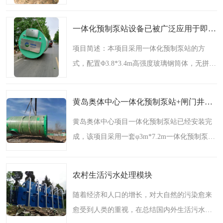
南濒南海，辖内海域有93个岛屿、12个港口和3
个海湖，汕尾港是*深水良港，是全国沿海开放
一体化预制泵站设备已被广泛应用于即墨蓝源河
*类口岸。对于泵站..
项目简述：本项目采用一体化预制泵站的方
式，配置Φ3.8*3.4m高强度玻璃钢筒体，无拼接
无碱玻璃纤维及不饱和树脂，用计算机控制缠
绕成型。装有三台潜污泵和一台提篮格栅机，
黄岛奥体中心一体化预制泵站+闸门井发货安装一条龙
并配有不锈钢控制柜..
黄岛奥体中心项目一体化预制泵站已经安装完
成，该项目采用一套φ3m*7.2m一体化预制泵站
和一套φ1.5m*4.7m闸门井（含出水闸门1套、溢
流闸门1套、启闭机及丝杆两套）的方式，配置
农村生活污水处理模块
高强度玻璃钢筒..
随着经济和人口的增长，对大自然的污染愈来
愈受到人类的重视，在总结国内外生活污水处