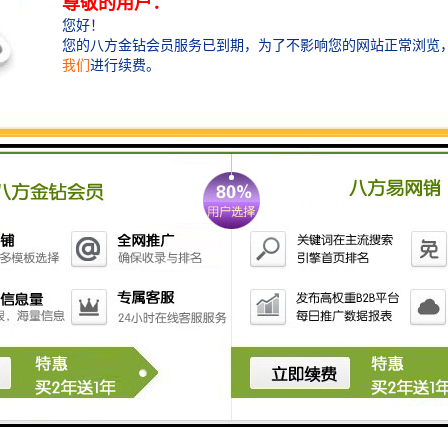
为直径φ2.0m 的泵站筒体，1套除污格栅设备，
控制系统及远程监控系统集成的用GRP材料制
农村污水处理泵站知识解析+案例分享
成的一体化的产品..
污水提升泵站的是提升污水、雨水、饮用水、
废水的提升装备，应用是比较广泛的。与传统
市政污水处理相比，大部分地区在农村生活污
水治理方面仍处于起步和探索阶段，其施工
一体化农污泵站发货实例
难、运输也相比市政污..
黄岛丰美庄泵站整个发货车间萦绕着一股激情
忙碌的氛围，其实每一个项目的背后，都有着
各个环节工作人员的默默付出，动力满满的奋
战在辛苦又忙碌的一线岗位上。又一台雨污泵
三套一体化农村污水处理泵站发货实例
站应用于黄岛丰美庄..
一、 设备简介2022年08月12日铭源环保成功签
约黄岛17套农污泵站。并于昨日，按照甲方要