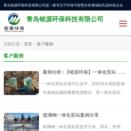
青岛铭源环保科技有限公司是一家专注于环保与智慧水务领域的先进科技企业，公司专注于云智能一体化预制泵站、水务循环利用、海绵城市、云智慧水务开发及新型环保技术研发等领域。铭源环保以为客户提供优质产品、专业技术服务为己任。为客户提供量身定制方案，提供多种配置方案满足实际使用要求。严控供货周期，并提供高标准后期维护。以环保为己任，视质量如生命，以技术做先导，靠诚信赢客户。
青岛铭源环保科技有限公司
当前位置：
首页
>
客户案例
一体化HMPP泵站
气动柔性截污装置
客户案例
智能截流井
智能旋转喷射器
案例分析 | 【铭源环保】一体化泵站，助力城市生态发展
下开式堰门
液动限流闸门
一体化泵站在现代社会中，的给排水系统是城
市基础设施的重要组成部分。而一体化泵站作
加压泵房/灌溉泵房
一体化预制泵站
为该系统的关键要素，发挥着的作用。地埋式
不锈钢浮筒阀
真空冲洗装置
一体化泵站是一种新型的防洪排涝设备，通过
玻璃钢一体化泵站案例分享
将泵站设施埋入地下..
雨水收集回用装置
门式冲洗装置
玻璃钢一体化泵站是提升污水，雨水，饮用