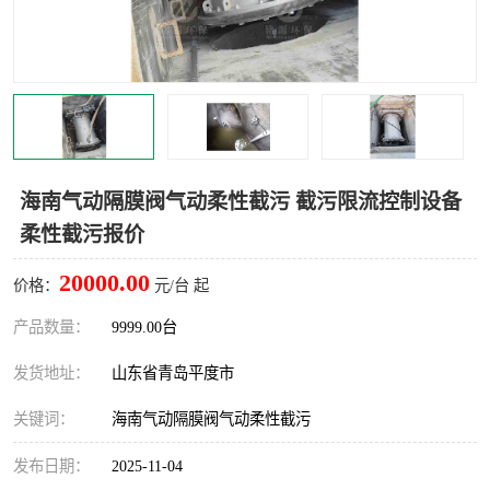
智能一体化灌溉泵房
一体化污水处理泵房
水面垃圾清理装置
浅层砂过滤装置
一体化泵闸
柔性截污
调蓄池冲洗设备
调蓄池设备
海南气动隔膜阀气动柔性截污 截污限流控制设备
柔性截污报价
真空冲洗设备
翻转式堰门
20000.00
价格：
元/台 起
水平自清洗格栅
水力自清洁滚刷
产品数量：
9999.00台
灌溉泵房
发货地址：
山东省青岛平度市
关键词：
海南气动隔膜阀气动柔性截污
发布日期：
2025-11-04