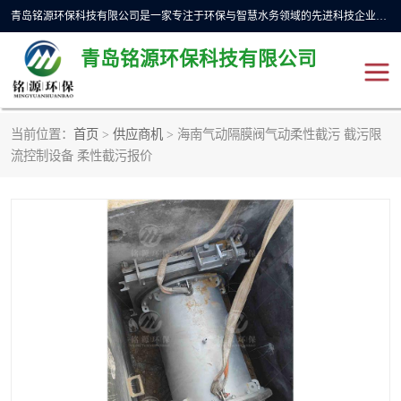
青岛铭源环保科技有限公司是一家专注于环保与智慧水务领域的先进科技企业，公司专注于云智能一体化预制泵站、水务循环利用、海绵城市、云智慧水务开发及新型环保技术研发等领域。铭源环保以为客户提供优质产品、专业技术服务为己任。为客户提供量身定制方案，提供多种配置方案满足实际使用要求。严控供货周期，并提供高标准后期维护。以环保为己任，视质量如生命，以技术做先导，靠诚信赢客户。
青岛铭源环保科技有限公司
当前位置：
首页
>
供应商机
> 海南气动隔膜阀气动柔性截污 截污限
一体化HMPP泵站
气动柔性截污装置
流控制设备 柔性截污报价
智能截流井
智能旋转喷射器
下开式堰门
液动限流闸门
加压泵房/灌溉泵房
一体化预制泵站
不锈钢浮筒阀
真空冲洗装置
雨水收集回用装置
门式冲洗装置