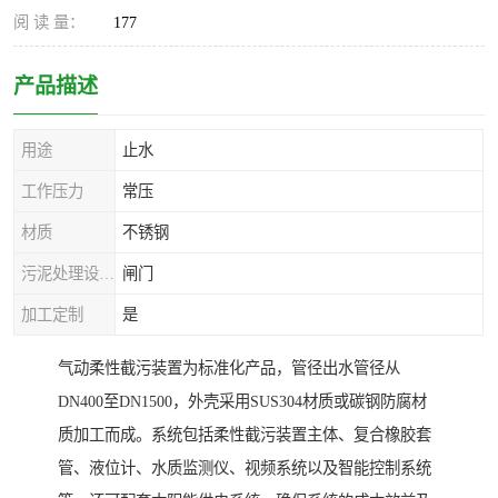
阅 读 量：
177
产品描述
用途
止水
工作压力
常压
材质
不锈钢
污泥处理设备种类
闸门
加工定制
是
气动柔性截污装置为标准化产品，管径出水管径从
DN400至DN1500，外壳采用SUS304材质或碳钢防腐材
质加工而成。系统包括柔性截污装置主体、复合橡胶套
管、液位计、水质监测仪、视频系统以及智能控制系统