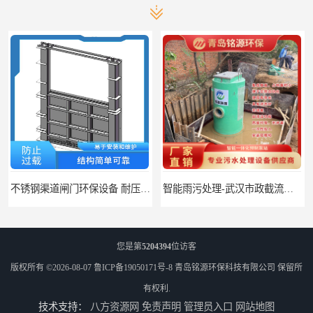
不锈钢渠道闸门环保设备 耐压能力强 适应不同工况的要求
智能雨污处理-武汉市政截流井 地埋式截流井-市政工程
您是第
5204394
位访客
版权所有 ©2026-08-07
鲁ICP备19050171号-8
青岛铭源环保科技有限公司
保留所
有权利.
技术支持：
八方资源网
免责声明
管理员入口
网站地图