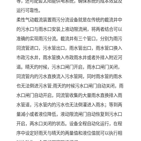
等，还可配套太阳能供电系统，确保系统的成本效益及
运行可靠性。
柔性气动截流装置雨污分流设备就是在传统的截流井中
的污水口与雨水口安装上液动限流闸，将两者结合可以
准确的实现雨污分流。截流井有三个管口，分别为雨污
同流管进口，污水管出口，雨水管出口，雨水管口换入
市政污水井，雨水管换入市政雨水井或者外排入附近河
道。晴天的时候，污水口闸门开启，雨水口闸门关闭，
同流管内的污水直换流入污水管网，同时雨水管的雨水
也无法倒进污水管;雨天的时候污水口闸门自动关闭，雨
水口闸门自动开启，同流管收集的大量雨水直换排入雨
水管道，污水管内的污水也无法倒灌进入雨水；等到两
量减小或者液位降低，液动限流闸门自动恢复到污水口
开启，两水口关闭的状态。设备全程自动化运行，在程
序中设定好雨天与晴天的两量值和液位值就可以执行相