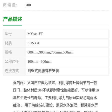
阅 读 量：
200
产品描述
型号
MYuan-FT
材质
SUS304
规格
800mm,900mm,700mm,600mm
公称通径
100mm--300mm
连接方式
附壁式膨胀螺栓安装
浮筒阀：又叫自控截污装置，利用浮筒升降调节的一款
阀门，整体材质304不锈钢耐腐蚀性能很好，可以使用10
年甚至更长的寿命，主要利用浮力的原理实现初期雨水
截流 。用于海绵城市建设，黑臭水体治理，智慧排水等