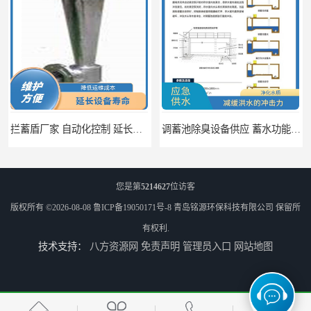
调蓄池除臭设备供应 蓄水功能 暂时储存大量雨水
您是第
5214627
位访客
版权所有 ©2026-08-08
鲁ICP备19050171号-8
青岛铭源环保科技有限公司
保留所
有权利.
技术支持：
八方资源网
免责声明
管理员入口
网站地图
调蓄池自动化冲洗装置 省水节能 提高工作效率
调蓄池冲洗阀给排水设备 节省水资源 提高工作效率