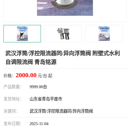
智能一体化灌溉泵房
一体化污水处理泵房
水面垃圾清理装置
浅层砂过滤装置
一体化泵闸
柔性截污
调蓄池冲洗设备
调蓄池设备
武汉浮筒/浮控限流器同/异向浮筒阀 附壁式水利
自调限流阀 青岛铭源
真空冲洗设备
翻转式堰门
2000.00
价格：
元/台 起
水平自清洗格栅
水力自清洁滚刷
产品数量：
9999.00台
灌溉泵房
发货地址：
山东省青岛平度市
关键词：
武汉浮筒/浮控限流器同/异向浮筒阀
发布日期：
2025-11-04