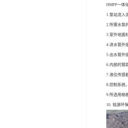
HMPP一
1.泵站流
2.所需水
3.室外地面
4.进水管外
5.出水管外
6.内部的管
7.液位传
8.控制系
9.所选用
10. 铭