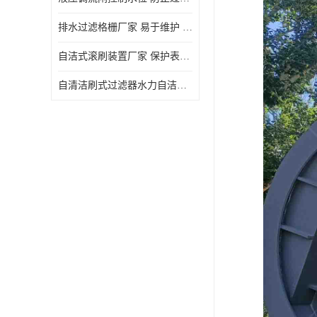
排水过滤格栅厂家 易于维护 保持栅条通畅
自洁式滚刷装置厂家 保护表面 节省能源
自清洁刷式过滤器水力自洁式滚刷 重量轻 使用寿命长