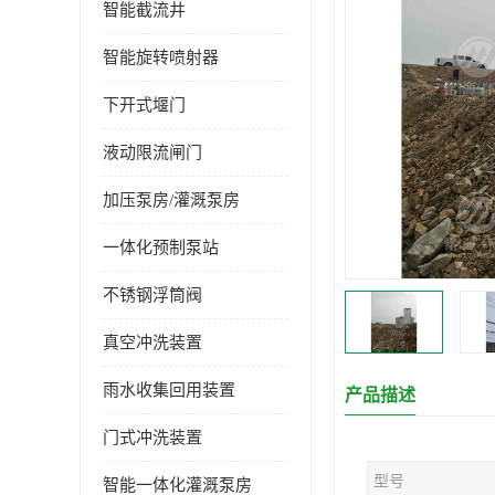
智能截流井
智能旋转喷射器
下开式堰门
液动限流闸门
加压泵房/灌溉泵房
一体化预制泵站
不锈钢浮筒阀
真空冲洗装置
雨水收集回用装置
产品描述
门式冲洗装置
型号
智能一体化灌溉泵房