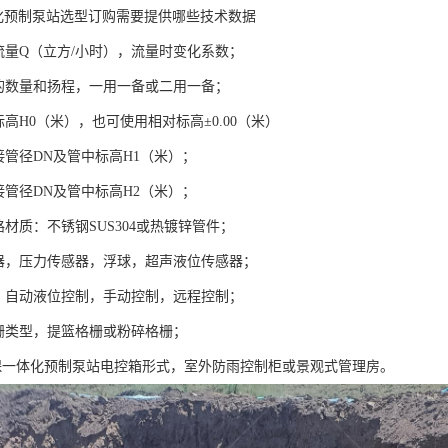
体化预制泵站选型订购需要提供哪些技术数据
入流量Q（立方/小时），流量时变化系数；
泵的数量和扬程，一用一备或二用一备；
标高H0（米），也可使用相对标高±0.00（米）
接管径DN及管中标高H1（米）；
接管径DN及管中标高H2（米）；
路材质：不锈钢SUS304或热镀锌管件；
感器，压力传感器，浮球，超声液位传感器；
统，自动液位控制，手动控制，远程控制；
格栅类型，提篮格栅或粉碎格栅；
源环保一体化预制泵站电控箱形式，室外防雨控制柜或景观式管理房。