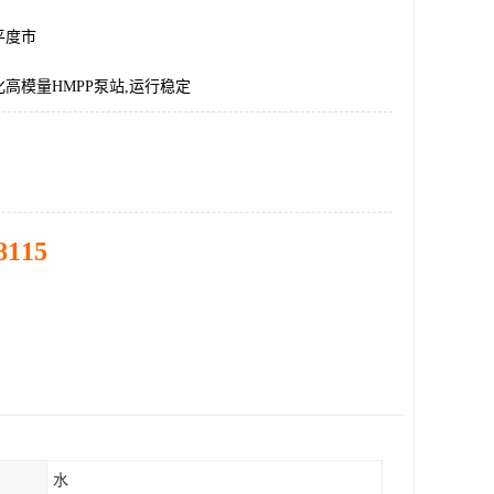
平度市
高模量HMPP泵站,运行稳定
8115
水