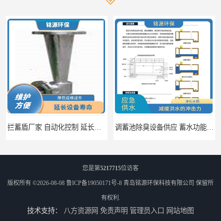
拦蓄盾厂家 自动化控制 延长其使用寿命
调蓄池除臭设备供应 蓄水功能 暂时储存大量雨水
您是第
5217715
位访客
版权所有 ©2026-08-08
鲁ICP备19050171号-8
青岛铭源环保科技有限公司
保留所
有权利.
技术支持：
八方资源网
免责声明
管理员入口
网站地图