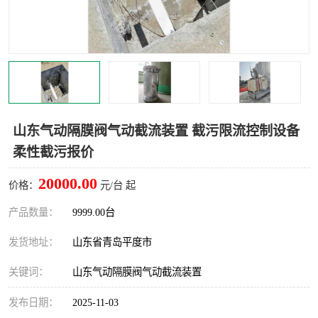
智能一体化灌溉泵房
一体化污水处理泵房
水面垃圾清理装置
浅层砂过滤装置
一体化泵闸
柔性截污
调蓄池冲洗设备
调蓄池设备
山东气动隔膜阀气动截流装置 截污限流控制设备
柔性截污报价
真空冲洗设备
翻转式堰门
20000.00
价格：
元/台 起
水平自清洗格栅
水力自清洁滚刷
产品数量：
9999.00台
灌溉泵房
发货地址：
山东省青岛平度市
关键词：
山东气动隔膜阀气动截流装置
发布日期：
2025-11-03