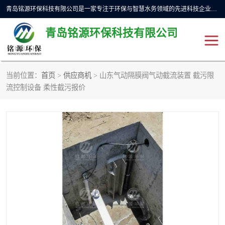
青岛铭源环保科技有限公司是一家专注于环保与智慧水务领域的先进科技企业，公司专注于云智能一体化预制泵站、水务循环利用、海绵城市、云智慧水务开发及新型环保技术研发等领域。铭源环保以为客户提供优质产品、专业技术服务为己任。为客户提供量身定制方案，提供多种配置方案满足实际使用要求。严控供货周期，并提供高标准后期维护。以环保为己任，视质量如生命，以技术做先导，靠诚信赢客户。
青岛铭源环保科技有限公司
当前位置：
首页
>
供应商机
> 山东气动隔膜阀气动截流装置 截污限
一体化HMPP泵站
气动柔性截污装置
流控制设备 柔性截污报价
智能截流井
智能旋转喷射器
下开式堰门
液动限流闸门
加压泵房/灌溉泵房
一体化预制泵站
不锈钢浮筒阀
真空冲洗装置
雨水收集回用装置
门式冲洗装置