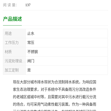
阅 读 量：
137
产品描述
用途
止水
工作压力
常压
材质
不锈钢
污泥处理设备种类
闸门
加工定制
是
现在大部分城市排水现状为合流制排水系统，为响应国
家生态治理要求，对于系统中不具备雨污分流改造条件
的老城区或城中村等，且需要对其中污水进行截污分流
的场合，均可采用气动柔性截污装置。作为一种具备雨