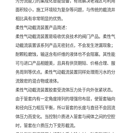
污分流能力的集成化智能设备，有效解决老城区可利用
面积较小，施工环境较为复杂等问题，与传统的截流井
相比具有非常明显的优势。
柔性气动截流装置产品简述：
柔性气动截流装置是吸收优良技术的阀门产品。柔性气
动截流装置该系列产品无密封点，不会发生泄漏现象；
耐颗粒磨蚀，输送含有纤维的液体也不会阻塞。其性能
可与进口产品相媲美，且具有供货期短、价格合理、服
务周到等优点。柔性气动截流装置同样处理雨污水的分
流致密的混合物或液体。
柔性气动截流装置胶套受流体压力处于向外张紧状态。
由于管套内有一定角度排列的增强帘布层，使管套轴向
和径向压力相互平衡，所以管套的长度与直径不会因流
体压力而变化。当控制介质进入管套与阀体之间的空腔
时，管套在介质压力下变形截流。