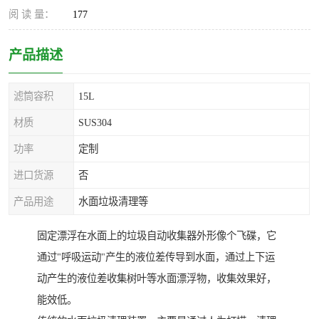
阅 读 量：
177
产品描述
滤筒容积
15L
材质
SUS304
功率
定制
进口货源
否
产品用途
水面垃圾清理等
固定漂浮在水面上的垃圾自动收集器外形像个飞碟，它
通过"呼吸运动"产生的液位差传导到水面，通过上下运
动产生的液位差收集树叶等水面漂浮物，收集效果好，
能效低。