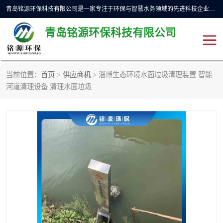
青岛铭源环保科技有限公司是一家专注于环保与智慧水务领域的先进科技企业，公司专注于云智能一体化预制泵站、水务循环利用、海绵城市、云智慧水务开发及新型环保技术研发等领域。铭源环保以为客户提供优质产品、专业技术服务为己任。为客户提供量身定制方案，提供多种配置方案满足实际使用要求。严控供货周期，并提供高标准后期维护。以环保为己任，视质量如生命，以技术做先导，靠诚信赢客户。
青岛铭源环保科技有限公司
当前位置：
首页
>
供应商机
> 淄博生态环境水面垃圾清理装置 智能
一体化HMPP泵站
气动柔性截污装置
河道清理设备 清理水面垃圾
智能截流井
智能旋转喷射器
下开式堰门
液动限流闸门
加压泵房/灌溉泵房
一体化预制泵站
不锈钢浮筒阀
真空冲洗装置
雨水收集回用装置
门式冲洗装置