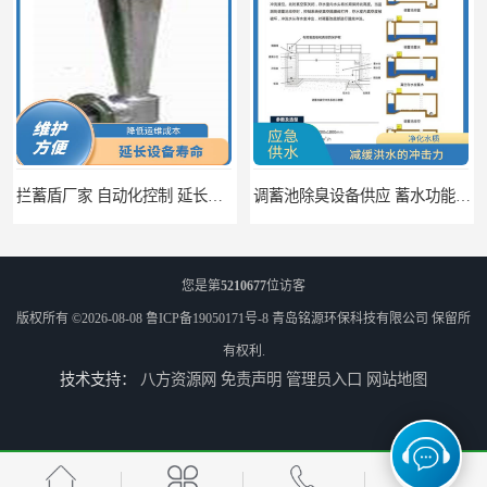
拦蓄盾厂家 自动化控制 延长其使用寿命
调蓄池除臭设备供应 蓄水功能 暂时储存大量雨水
您是第
5210677
位访客
版权所有 ©2026-08-08
鲁ICP备19050171号-8
青岛铭源环保科技有限公司
保留所
有权利.
技术支持：
八方资源网
免责声明
管理员入口
网站地图
调蓄池自动化冲洗装置 省水节能 提高工作效率
调蓄池冲洗阀给排水设备 节省水资源 提高工作效率