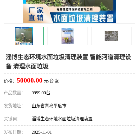
智能一体化灌溉泵房
一体化污水处理泵房
水面垃圾清理装置
浅层砂过滤装置
一体化泵闸
柔性截污
调蓄池冲洗设备
调蓄池设备
淄博生态环境水面垃圾清理装置 智能河道清理设
备 清理水面垃圾
真空冲洗设备
翻转式堰门
50000.00
价格：
元/台 起
水平自清洗格栅
水力自清洁滚刷
产品数量：
9999.00台
灌溉泵房
发货地址：
山东省青岛平度市
关键词：
淄博生态环境水面垃圾清理装置
发布日期：
2025-11-01