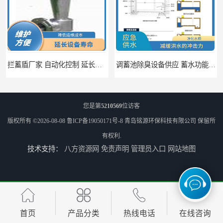
拦蓄盾厂家 自动化控制 延长其使用寿命
调蓄池除臭设备供应 蓄水功能 暂时储存大量雨水
您是第
5210569
位访客
版权所有 ©2026-08-08
鲁ICP备19050171号-8
青岛铭源环保科技有限公司
保留所
有权利.
技术支持：
八方资源网
免责声明
管理员入口
网站地图
调蓄池自动化冲洗装置 省水节能 提高工作效率
调蓄池冲洗阀给排水设备 节省水资源 提高工作效率
首页
产品分类
热线电话
在线咨询