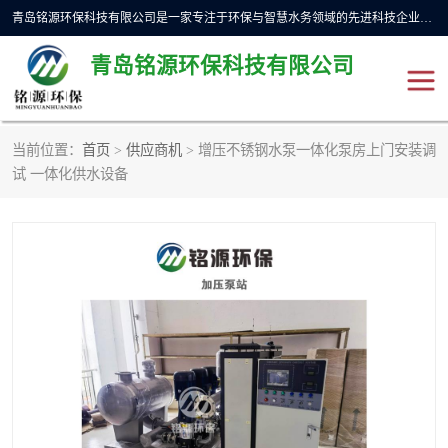
青岛铭源环保科技有限公司是一家专注于环保与智慧水务领域的先进科技企业，公司专注于云智能一体化预制泵站、水务循环利用、海绵城市、云智慧水务开发及新型环保技术研发等领域。铭源环保以为客户提供优质产品、专业技术服务为己任。为客户提供量身定制方案，提供多种配置方案满足实际使用要求。严控供货周期，并提供高标准后期维护。以环保为己任，视质量如生命，以技术做先导，靠诚信赢客户。
青岛铭源环保科技有限公司
当前位置：
首页
>
供应商机
> 增压不锈钢水泵一体化泵房上门安装调
一体化HMPP泵站
气动柔性截污装置
试 一体化供水设备
智能截流井
智能旋转喷射器
下开式堰门
液动限流闸门
加压泵房/灌溉泵房
一体化预制泵站
不锈钢浮筒阀
真空冲洗装置
雨水收集回用装置
门式冲洗装置