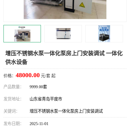
智能一体化灌溉泵房
一体化污水处理泵房
水面垃圾清理装置
浅层砂过滤装置
一体化泵闸
柔性截污
调蓄池冲洗设备
调蓄池设备
增压不锈钢水泵一体化泵房上门安装调试 一体化
供水设备
真空冲洗设备
翻转式堰门
48000.00
价格：
元/套 起
水平自清洗格栅
水力自清洁滚刷
产品数量：
9999.00套
灌溉泵房
发货地址：
山东省青岛平度市
关键词：
增压不锈钢水泵一体化泵房上门安装调试
发布日期：
2025-11-01