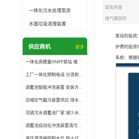
臭氧用量
一体化污水处理泵房
储气罐容积
水面垃圾清理装置
泵站的投资
供应商机
护费的投资
更多
系统：根据
一体化高模量HMPP泵站 维护方便 实现远距离输送
工厂一体化预制电话 分流和调节 可以截留固体废物
调蓄池智能冲洗装置 安装方便 多种喷洒模式
压缩空气截污装置供应 排水功能 控制地下水位的升降
河道污水调蓄池厂家 减少水污染 防止异味和污染
调蓄池自动化冲洗装置清污装置 维护方便 节约水资源
液压调流闸控制水位 防止过载 适应流量变化的要求