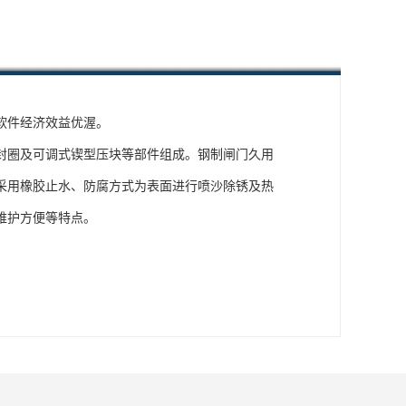
软件经济效益优渥。
封圈及可调式锲型压块等部件组成。钢制闸门久用
采用橡胶止水、防腐方式为表面进行喷沙除锈及热
维护方便等特点。