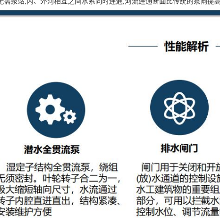
无需泵站,内、外河相互之间水系同时连通,河流连通断面比传统的泵闸提高