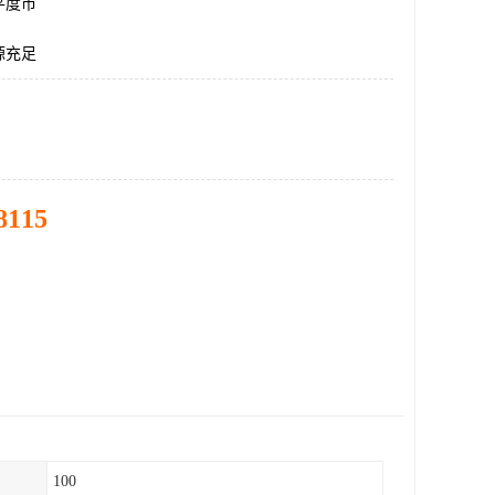
平度市
源充足
8115
100