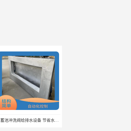
调蓄池冲洗阀给排水设备 节省水资源 提高工作效率
浮筒式截流阀雨水弃流排污 结构简单 浮子自动控制