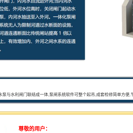
水泵与水利闸门联结成一体,泵闸系统软件可整个起吊,成套检修简单方便