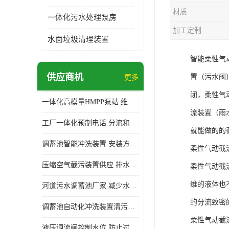
材质
一体化污水处理泵房
加工定制
水面垃圾清理装置
智能柔性气
供应商机
置（污水阀
更多
闭，柔性气
一体化高模量HMPP泵站 维护方便 实现远距离输送
流装置（雨
工厂一体化预制电话 分流和调节 可以截留固体废物
就能做的的
调蓄池智能冲洗装置 安装方便 多种喷洒模式
柔性气动截
压缩空气截污装置供应 排水功能 控制地下水位的升降
柔性气动截
维的液体也
河道污水调蓄池厂家 减少水污染 防止异味和污染
的分流致密
调蓄池自动化冲洗装置清污装置 维护方便 节约水资源
柔性气动截
液压调流闸控制水位 防止过载 适应流量变化的要求