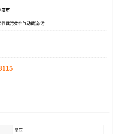
平度市
柔性截污柔性气动截流/污
8115
常压