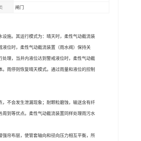
类
闸门
水设施。其运行模式为：晴天时，柔性气动截流装
戒液位时，柔性气动截流装置（雨水阀）保持关
行处理，当井内液位达到警戒液位时，柔性气动截
体。雨停则恢复晴天模式。通过雨量和液位的控制
点，不会发生泄漏现象；耐颗粒磨蚀，输送含有纤
务周到等优点。柔性气动截流装置同样处理雨污水
增强帘布层，使管套轴向和径向压力相互平衡，所