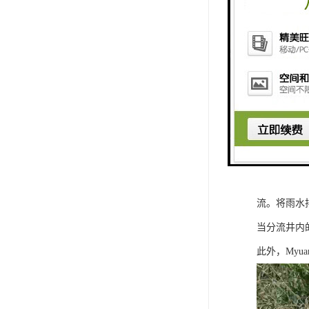
气动柔性截
1．晴天截
重力自流：
干管；降雨
2．雨天截
当初期雨水
流。将雨水
当分流井内
此外，Myu