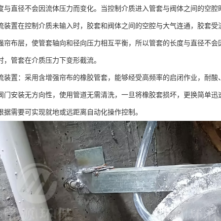
度与直径不会因流体压力而变化。当控制介质进入管套与阀体之间的空腔
流装置在控制介质未输入时，胶套和阀体之间的空腔与大气连通，胶套受
强帘布层，使管套轴向和径向压力相互平衡，所以管套的长度与直径不会
时，管套在介质压力下变形截流。
流装置：采用含增强帘布的橡胶管套，能够经受高频率的启闭作业，耐酸
阀门安装无方向性，使用管道无需清洗，一旦将橡胶套损坏，更换简单迅
根据需要可实现就地或远距离自动化操作控制。