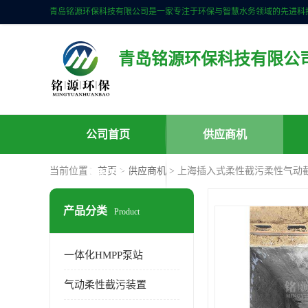
青岛铭源环保科技有限公
公司首页
供应商机
当前位置：
首页
>
供应商机
> 上海插入式柔性截污柔性气动截
联系方式
产品分类
Product
一体化HMPP泵站
气动柔性截污装置