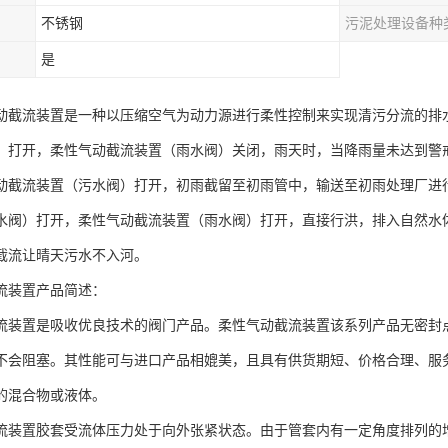
不锈钢
污泥处理设备种
是
动截流装置是一种以压缩空气为动力源进行柔性控制来实现清污分流的排
）打开，柔性气动截流装置（雨水阀）关闭，雨天时，当降雨量未达到警
动截流装置（污水阀）打开，初雨截留至初雨管中，输送至初雨处理厂进
水阀）打开，柔性气动截流装置（雨水阀）打开，直接行洪，排入自然水
截流让晴天污水不入河。
流装置产品简述：
流装置是吸收优良技术的阀门产品。柔性气动截流装置该系列产品无密封
不会阻塞。其性能可与进口产品相媲美，且具有供货期短、价格合理、服
的混合物或液体。
流装置胶套受流体压力处于向外张紧状态。由于管套内有一定角度排列的