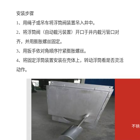
安装步骤
1、用绳子或吊车将浮筒阀装置吊入井中。
2、将浮筒阀（自动截污装置）开口于井内截污管口对
齐，并用膨胀螺丝固定。
3、用扳手依对角顺序拧紧膨胀螺丝。
4、将固定浮筒装置安装在壳体上，转动浮筒看是否灵活
动作。