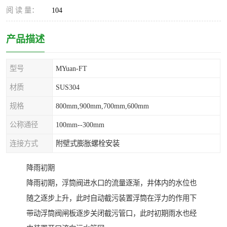
阅 读 量：
104
产品描述
型号
MYuan-FT
材质
SUS304
规格
800mm,900mm,700mm,600mm
公称通径
100mm--300mm
连接方式
附壁式膨胀螺栓安装
降雨初期
降雨初期，浮筒阀进水口的流量逐渐，井体内的水位也
随之逐步上升，此时自动截污装置浮筒在浮力的作用下
带动浮筒阀闸板逐步关闭截污管口，此时初期雨水也经