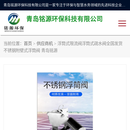
青岛铭源环保科技有限公司是一家专注于环保与智慧水务领域的先进科技企业，公司专注于云智能一体化预制泵站、水务循环利用、海绵城市、云智慧水务开发及新型环保技术研发等领域。铭源环保以为客户提供优质产品、专业技术服务为己任。为客户提供量身定制方案，提供多种配置方案满足实际使用要求。严控供货周期，并提供高标准后期维护。以环保为己任，视质量如生命，以技术做先导，靠诚信赢客户。
青岛铭源环保科技有限公司
当前位置：
首页
>
供应商机
> 浮筒式限流阀浮筒式疏水阀全国发货
一体化HMPP泵站
气动柔性截污装置
不锈钢附壁式浮筒阀 青岛铭源
智能截流井
智能旋转喷射器
下开式堰门
液动限流闸门
加压泵房/灌溉泵房
一体化预制泵站
不锈钢浮筒阀
真空冲洗装置
雨水收集回用装置
门式冲洗装置