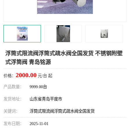
智能一体化灌溉泵房
一体化污水处理泵房
水面垃圾清理装置
浅层砂过滤装置
一体化泵闸
柔性截污
调蓄池冲洗设备
调蓄池设备
浮筒式限流阀浮筒式疏水阀全国发货 不锈钢附壁
式浮筒阀 青岛铭源
真空冲洗设备
翻转式堰门
2000.00
价格：
元/台 起
水平自清洗格栅
水力自清洁滚刷
产品数量：
9999.00台
灌溉泵房
发货地址：
山东省青岛平度市
关键词：
浮筒式限流阀浮筒式疏水阀全国发货
发布日期：
2025-11-01