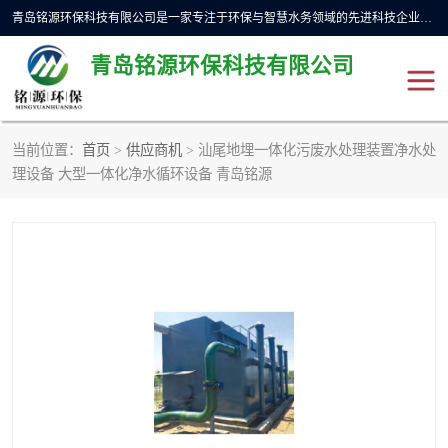
青岛铭源环保科技有限公司是一家专注于环保与智慧水务领域的先进科技企业，公司专注于云智能一体化预制泵站、水务循环利用、海绵城市、云智慧水务开发及新型环保技术研发等领域。铭源环保以为客户提供优质产品、专业技术服务为己任。为客户提供量身定制方案，提供多种配置方案满足实际使用要求。严控供货周期，并提供高标准后期维护。以环保为己任，视质量如生命，以技术做先导，靠诚信赢客户。
青岛铭源环保科技有限公司
当前位置：
首页
>
供应商机
> 汕尾地埋一体化污废水处理装置净水处
一体化HMPP泵站
气动柔性截污装置
理设备 大型一体化净水循环设备 青岛铭源
智能截流井
智能旋转喷射器
下开式堰门
液动限流闸门
加压泵房/灌溉泵房
一体化预制泵站
不锈钢浮筒阀
真空冲洗装置
雨水收集回用装置
门式冲洗装置