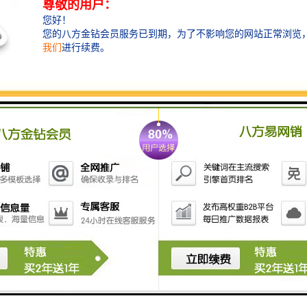
个月（90天）以上排一次泥（用粪车抽吸或脱水成泥饼
外运）。
4、该一体化污水处理设备的除臭方式除采用常规高
空排气，另配有土壤脱臭措施。
5、整个设备处理系统配有全自动电气控制系统和设
备故障报警系统，运行可靠，平时一般不需要专人管
理，只需适时地对设备进行维护和保养。
6.设备所有管道采用PVC管或不锈钢管，管道间连
接用PVC粘结剂粘结或不锈钢焊接，填料采用悬浮型生
物填料作生物载体，生物量大、易挂膜、不结球、不堵
塞