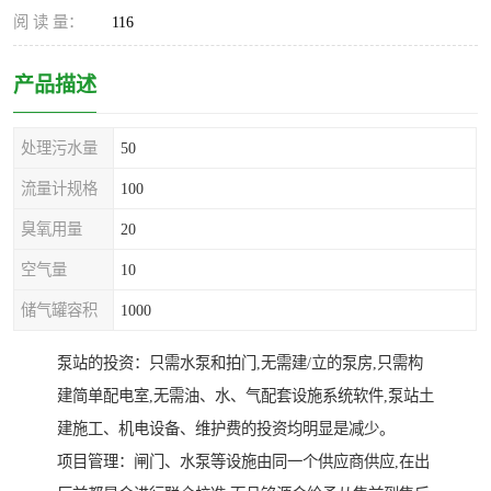
阅 读 量：
116
产品描述
处理污水量
50
流量计规格
100
臭氧用量
20
空气量
10
储气罐容积
1000
泵站的投资：只需水泵和拍门,无需建/立的泵房,只需构
建简单配电室,无需油、水、气配套设施系统软件,泵站土
建施工、机电设备、维护费的投资均明显是减少。
项目管理：闸门、水泵等设施由同一个供应商供应,在出