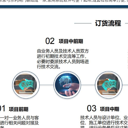
水泵与水利闸门联结成一体,泵闸系统软件可整个起吊,成套检修简单方便