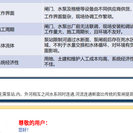
无需泵站,内、外河相互之间水系同时连通,河流连通断面比传统的泵闸提高