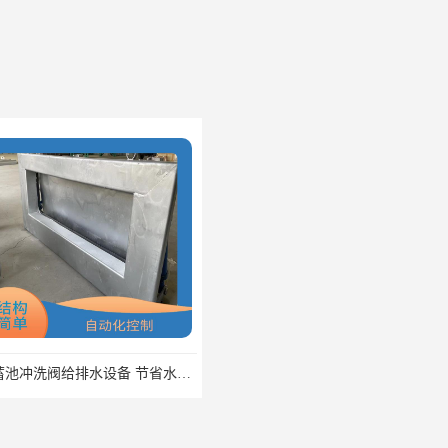
调蓄池冲洗阀给排水设备 节省水资源 提高工作效率
浮筒式截流阀雨水弃流排污 结构简单 浮子自动控制