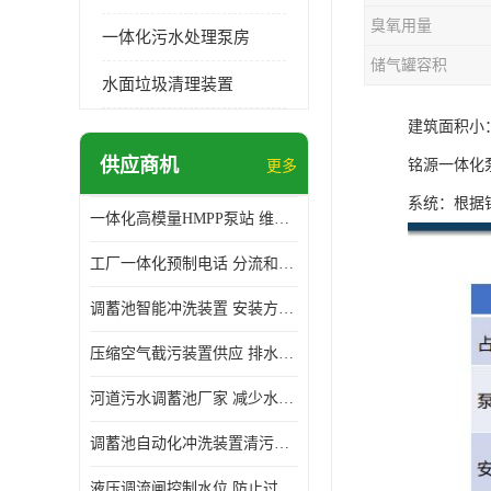
臭氧用量
一体化污水处理泵房
储气罐容积
水面垃圾清理装置
建筑面积小
供应商机
铭源一体化
更多
系统：根据
一体化高模量HMPP泵站 维护方便 实现远距离输送
工厂一体化预制电话 分流和调节 可以截留固体废物
调蓄池智能冲洗装置 安装方便 多种喷洒模式
压缩空气截污装置供应 排水功能 控制地下水位的升降
河道污水调蓄池厂家 减少水污染 防止异味和污染
调蓄池自动化冲洗装置清污装置 维护方便 节约水资源
液压调流闸控制水位 防止过载 适应流量变化的要求