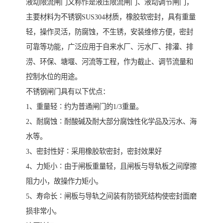
液动限流闸门又称作是液压限流闸门、液动调节闸门，
主要材料为不锈钢SUS304材质，橡胶软密封，具有重量
轻，操作灵活，防腐蚀，不生锈，安装维修方便，密封
可靠等功能，广泛应用于自来水厂、污水厂、排灌、排
涝、环保、塘堰、河流等工程，作为截止、调节流量和
控制水位的用途。
不锈钢闸门具有以下优点：
1、重量轻∶约为普通闸门的1/3重量。
2、耐腐蚀∶耐酸碱及耐大部分腐蚀性化学品及污水、海
水等。
3、密封性好∶采用橡胶软密封，密封效果好
4、力矩小∶由于闸板重量轻，且闸板与导轨板之间摩擦
阻力小，故操作力矩小。
5、寿命长∶闸板与导轨之间装有防锁死结构使密封面磨
损非常小。