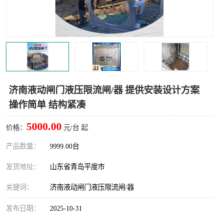
智能一体化灌溉泵房
一体化污水处理泵房
水面垃圾清理装置
浅层砂过滤装置
一体化泵闸
柔性截污
调蓄池冲洗设备
调蓄池设备
济南液动闸门液压限流闸/器 提供安装设计方案
操作简单 结构紧凑
真空冲洗设备
翻转式堰门
5000.00
价格：
元/台 起
水平自清洗格栅
水力自清洁滚刷
产品数量：
9999.00台
灌溉泵房
发货地址：
山东省青岛平度市
关键词：
济南液动闸门液压限流闸/器
发布日期：
2025-10-31