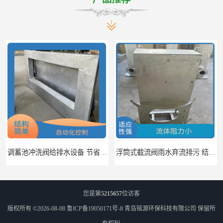
调蓄池冲洗阀给排水设备 节省水资源 提高工作效率
浮筒式截流阀雨水弃流排污 结构简单 浮子自动控制
您是第
5215657
位访客
版权所有 ©2026-08-08
鲁ICP备19050171号-8
青岛铭源环保科技有限公司
保留所