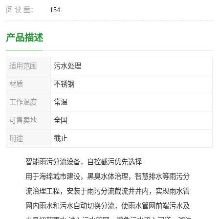
阅 读 量：
154
产品描述
适用范围
污水处理
材质
不锈钢
工作温度
常温
可售卖地
全国
用途
截止
智能雨污分流设备，自控截污优先选择
用于海绵城市建设，黑臭水体治理，智慧排水等雨污分
流治理工程，安装于雨污分流截流井井内，实现雨水管
网内雨水和污水自动切换分流，使雨水管网前端污水及