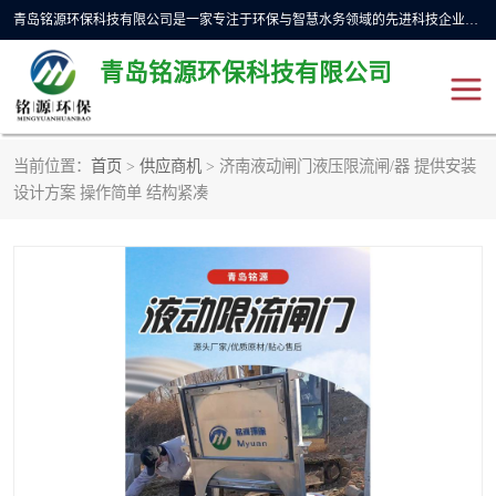
青岛铭源环保科技有限公司是一家专注于环保与智慧水务领域的先进科技企业，公司专注于云智能一体化预制泵站、水务循环利用、海绵城市、云智慧水务开发及新型环保技术研发等领域。铭源环保以为客户提供优质产品、专业技术服务为己任。为客户提供量身定制方案，提供多种配置方案满足实际使用要求。严控供货周期，并提供高标准后期维护。以环保为己任，视质量如生命，以技术做先导，靠诚信赢客户。
青岛铭源环保科技有限公司
当前位置：
首页
>
供应商机
> 济南液动闸门液压限流闸/器 提供安装
一体化HMPP泵站
气动柔性截污装置
设计方案 操作简单 结构紧凑
智能截流井
智能旋转喷射器
下开式堰门
液动限流闸门
加压泵房/灌溉泵房
一体化预制泵站
不锈钢浮筒阀
真空冲洗装置
雨水收集回用装置
门式冲洗装置