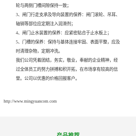
轮与两侧门槽间隙保持一致；
3、闸门行走支承及导向装置的保养：闸门滚轮、吊耳、
轴销等部位应定期注入润滑剂；
4、闸门止水装置的保养：应紧密贴合于止水板上；
5、门槽的保养：保持与基体连接牢固、表面平整，应及
时清理杂物，定期冲洗。
我们公司凭着团结，务实，敬业，奉献的企业精神，经
过全体员工的努力拼搏和积开拓，在市场享有较高的信
誉。公司以优惠的价格回报客户。
http://www.mingyuancom.com
产品推荐