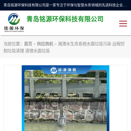
青岛铭源环保科技有限公司是一家专注于环保与智慧水务领域的先进科技企业，公司专注于云智能一体化预制泵站、水务循环利用、海绵城市、云智慧水务开发及新型环保技术研发等领域。铭源环保以为客户提供优质产品、专业技术服务为己任。为客户提供量身定制方案，提供多种配置方案满足实际使用要求。严控供货周期，并提供高标准后期维护。以环保为己任，视质量如生命，以技术做先导，靠诚信赢客户。
青岛铭源环保科技有限公司
当前位置：
首页
>
供应商机
> 湘潭水生态系统水面垃圾污染 远程控
一体化HMPP泵站
气动柔性截污装置
制垃圾清理 清理水面垃圾
智能截流井
智能旋转喷射器
下开式堰门
液动限流闸门
加压泵房/灌溉泵房
一体化预制泵站
不锈钢浮筒阀
真空冲洗装置
雨水收集回用装置
门式冲洗装置