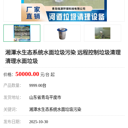
智能一体化灌溉泵房
一体化污水处理泵房
水面垃圾清理装置
浅层砂过滤装置
一体化泵闸
柔性截污
调蓄池冲洗设备
调蓄池设备
湘潭水生态系统水面垃圾污染 远程控制垃圾清理
清理水面垃圾
真空冲洗设备
翻转式堰门
50000.00
价格：
元/台 起
水平自清洗格栅
水力自清洁滚刷
产品数量：
9999.00台
灌溉泵房
发货地址：
山东省青岛平度市
关键词：
湘潭水生态系统水面垃圾污染
发布日期：
2025-10-30