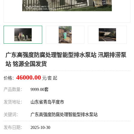
智能一体化灌溉泵房
一体化污水处理泵房
水面垃圾清理装置
浅层砂过滤装置
一体化泵闸
柔性截污
调蓄池冲洗设备
调蓄池设备
广东高强度防腐处理智能型排水泵站 汛期排涝泵
站 铭源全国发货
真空冲洗设备
翻转式堰门
46000.00
价格：
元/套 起
水平自清洗格栅
水力自清洁滚刷
产品数量：
9999.00套
灌溉泵房
发货地址：
山东省青岛平度市
关键词：
广东高强度防腐处理智能型排水泵站
发布日期：
2025-10-30