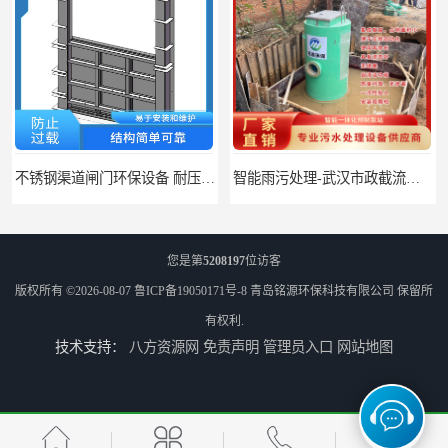
不锈钢渠道闸门环保设备 耐压能力强 适应不同工况的要求
智能雨污处理-武汉市政截流井 地埋式截流井-市政工程
您是第
5208197
位访客
版权所有 ©2026-08-07
鲁ICP备19050171号-8
青岛铭源环保科技有限公司
保留所
有权利.
技术支持：
八方资源网
免责声明
管理员入口
网站地图
高强度加厚智能一体化泵站 江苏智能型HMPP泵站 铭源环保HMPP泵站
组合式预制泵站 组合式预制泵站 一体化雨污水泵站 铭源环保HMPP泵站