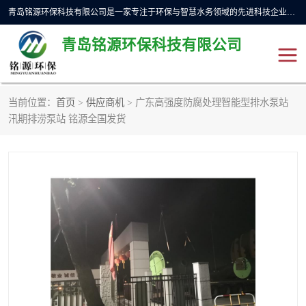
青岛铭源环保科技有限公司是一家专注于环保与智慧水务领域的先进科技企业，公司专注于云智能一体化预制泵站、水务循环利用、海绵城市、云智慧水务开发及新型环保技术研发等领域。铭源环保以为客户提供优质产品、专业技术服务为己任。为客户提供量身定制方案，提供多种配置方案满足实际使用要求。严控供货周期，并提供高标准后期维护。以环保为己任，视质量如生命，以技术做先导，靠诚信赢客户。
青岛铭源环保科技有限公司
当前位置：
首页
>
供应商机
> 广东高强度防腐处理智能型排水泵站
一体化HMPP泵站
气动柔性截污装置
汛期排涝泵站 铭源全国发货
智能截流井
智能旋转喷射器
下开式堰门
液动限流闸门
加压泵房/灌溉泵房
一体化预制泵站
不锈钢浮筒阀
真空冲洗装置
雨水收集回用装置
门式冲洗装置