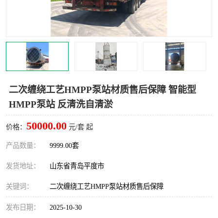
智能一体化灌溉泵房
一体化污水处理泵房
水面垃圾清理装置
浅层砂过滤装置
一体化泵闸
柔性截污
调蓄池冲洗设备
调蓄池设备
二次缠绕工艺HMPP泵站材质售后保障 智能型
HMPP泵站 反清洗自清淤
真空冲洗设备
翻转式堰门
50000.00
价格：
元/套 起
水平自清洗格栅
水力自清洁滚刷
产品数量：
9999.00套
灌溉泵房
发货地址：
山东省青岛平度市
关键词：
二次缠绕工艺HMPP泵站材质售后保障
发布日期：
2025-10-30