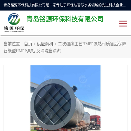
青岛铭源环保科技有限公司是一家专注于环保与智慧水务领域的先进科技企业，公司专注于云智能一体化预制泵站、水务循环利用、海绵城市、云智慧水务开发及新型环保技术研发等领域。铭源环保以为客户提供优质产品、专业技术服务为己任。为客户提供量身定制方案，提供多种配置方案满足实际使用要求。严控供货周期，并提供高标准后期维护。以环保为己任，视质量如生命，以技术做先导，靠诚信赢客户。
青岛铭源环保科技有限公司
当前位置：
首页
>
供应商机
> 二次缠绕工艺HMPP泵站材质售后保障
一体化HMPP泵站
气动柔性截污装置
智能型HMPP泵站 反清洗自清淤
智能截流井
智能旋转喷射器
下开式堰门
液动限流闸门
加压泵房/灌溉泵房
一体化预制泵站
不锈钢浮筒阀
真空冲洗装置
雨水收集回用装置
门式冲洗装置