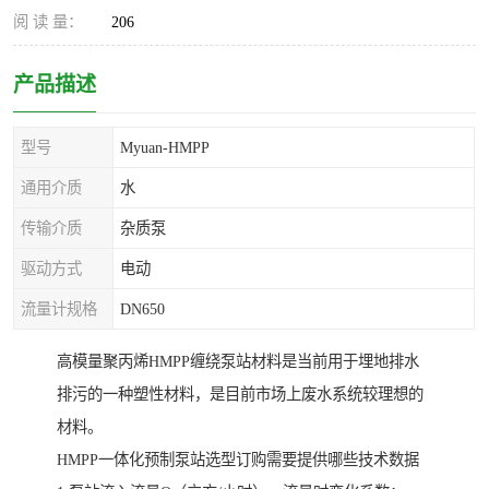
阅 读 量：
206
产品描述
型号
Myuan-HMPP
通用介质
水
传输介质
杂质泵
驱动方式
电动
流量计规格
DN650
高模量聚丙烯HMPP缠绕泵站材料是当前用于埋地排水
排污的一种塑性材料，是目前市场上废水系统较理想的
材料。
HMPP一体化预制泵站选型订购需要提供哪些技术数据