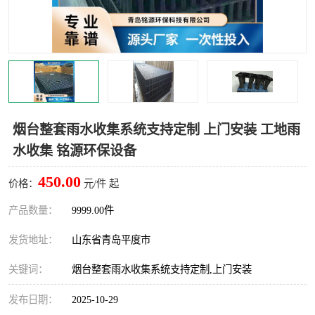
智能一体化灌溉泵房
一体化污水处理泵房
水面垃圾清理装置
浅层砂过滤装置
一体化泵闸
柔性截污
调蓄池冲洗设备
调蓄池设备
烟台整套雨水收集系统支持定制 上门安装 工地雨
水收集 铭源环保设备
真空冲洗设备
翻转式堰门
450.00
价格：
元/件 起
水平自清洗格栅
水力自清洁滚刷
产品数量：
9999.00件
灌溉泵房
发货地址：
山东省青岛平度市
关键词：
烟台整套雨水收集系统支持定制,上门安装
发布日期：
2025-10-29