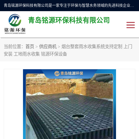
青岛铭源环保科技有限公司是一家专注于环保与智慧水务领域的先进科技企业，公司专注于云智能一体化预制泵站、水务循环利用、海绵城市、云智慧水务开发及新型环保技术研发等领域。铭源环保以为客户提供优质产品、专业技术服务为己任。为客户提供量身定制方案，提供多种配置方案满足实际使用要求。严控供货周期，并提供高标准后期维护。以环保为己任，视质量如生命，以技术做先导，靠诚信赢客户。
青岛铭源环保科技有限公司
当前位置：
首页
>
供应商机
> 烟台整套雨水收集系统支持定制 上门
一体化HMPP泵站
气动柔性截污装置
安装 工地雨水收集 铭源环保设备
智能截流井
智能旋转喷射器
下开式堰门
液动限流闸门
加压泵房/灌溉泵房
一体化预制泵站
不锈钢浮筒阀
真空冲洗装置
雨水收集回用装置
门式冲洗装置