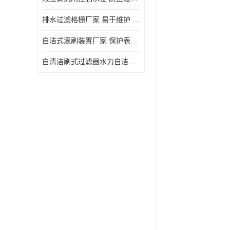
排水过滤格栅厂家 易于维护 保持栅条通畅
自洁式滚刷装置厂家 保护表面 节省能源
自清洁刷式过滤器水力自洁式滚刷 重量轻 使用寿命长