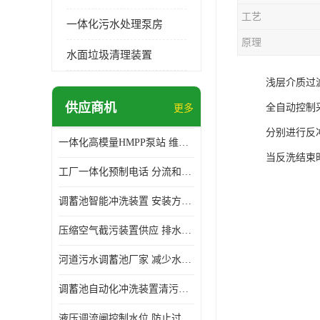
工艺
一体化污水处理泵房
原理
水面垃圾清理装置
浅层介质过
供应商机
全自动控制
更多
分别进行反
一体化高模量HMPP泵站 维护方便 实现远距离输送
当反洗结束
工厂一体化预制电话 分流和调节 可以截留固体废物
调蓄池智能冲洗装置 安装方便 多种喷洒模式
压缩空气截污装置供应 排水功能 控制地下水位的升降
河道污水调蓄池厂家 减少水污染 防止异味和污染
调蓄池自动化冲洗装置清污装置 维护方便 节约水资源
液压调流闸控制水位 防止过载 适应流量变化的要求