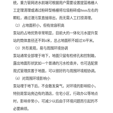
统，重力管网进水前端可根据用户需要设置提篮格栅人
工定理清理或通过粉碎型格栅将垃圾粉碎成8mm左右的
颗粒，通过潜污泵直接排出，而无需人工打捞清理。
（2）占地面积小，但有效容积高
泵站的占地优势非常明显，目前大的一体化污水提升泵
站的筒体直径还不到4米，总占地面积不超过30平米。
（3）外形美观，易与周围环境协调
泵站通常全部埋于地下，地面只留有检修孔和控制箱，
露出地面形状犹如一个普通的污水检查井，也可选配景
观式管理房置于地面，可以很好的与周围环境相协调。
（4）对周围环境影响小
泵站埋于地下后，不会散发臭气，对环境的影响较小，
特别是泵站旁边有的酒店，住宅小区，行政办公等地点
时，影响非常小，可减少以后由于环境问题而引起的不
必要麻烦。