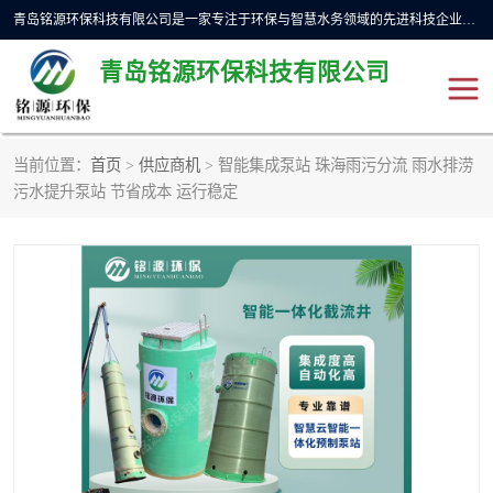
青岛铭源环保科技有限公司是一家专注于环保与智慧水务领域的先进科技企业，公司专注于云智能一体化预制泵站、水务循环利用、海绵城市、云智慧水务开发及新型环保技术研发等领域。铭源环保以为客户提供优质产品、专业技术服务为己任。为客户提供量身定制方案，提供多种配置方案满足实际使用要求。严控供货周期，并提供高标准后期维护。以环保为己任，视质量如生命，以技术做先导，靠诚信赢客户。
青岛铭源环保科技有限公司
当前位置：
首页
>
供应商机
> 智能集成泵站 珠海雨污分流 雨水排涝
一体化HMPP泵站
气动柔性截污装置
污水提升泵站 节省成本 运行稳定
智能截流井
智能旋转喷射器
下开式堰门
液动限流闸门
加压泵房/灌溉泵房
一体化预制泵站
不锈钢浮筒阀
真空冲洗装置
雨水收集回用装置
门式冲洗装置