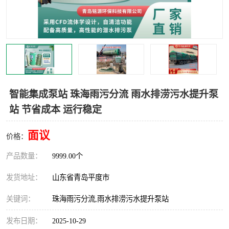
智能一体化灌溉泵房
一体化污水处理泵房
水面垃圾清理装置
浅层砂过滤装置
一体化泵闸
柔性截污
调蓄池冲洗设备
调蓄池设备
智能集成泵站 珠海雨污分流 雨水排涝污水提升泵
站 节省成本 运行稳定
真空冲洗设备
翻转式堰门
面议
水平自清洗格栅
水力自清洁滚刷
价格：
产品数量：
9999.00个
灌溉泵房
发货地址：
山东省青岛平度市
关键词：
珠海雨污分流,雨水排涝污水提升泵站
发布日期：
2025-10-29