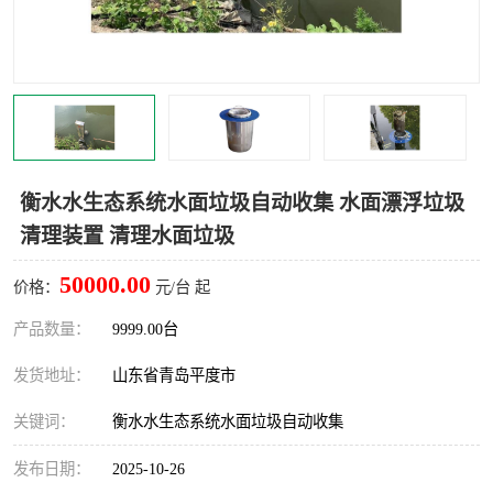
智能一体化灌溉泵房
一体化污水处理泵房
水面垃圾清理装置
浅层砂过滤装置
一体化泵闸
柔性截污
调蓄池冲洗设备
调蓄池设备
衡水水生态系统水面垃圾自动收集 水面漂浮垃圾
清理装置 清理水面垃圾
真空冲洗设备
翻转式堰门
50000.00
价格：
元/台 起
水平自清洗格栅
水力自清洁滚刷
产品数量：
9999.00台
灌溉泵房
发货地址：
山东省青岛平度市
关键词：
衡水水生态系统水面垃圾自动收集
发布日期：
2025-10-26