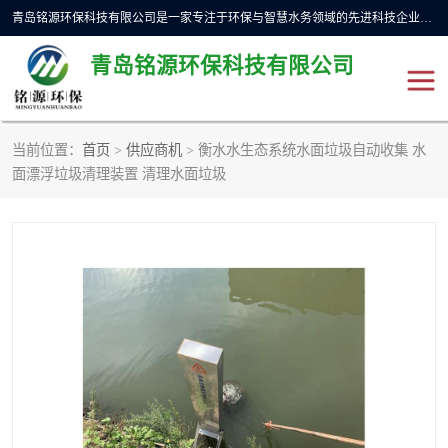
青岛铭源环保科技有限公司是一家专注于环保与智慧水务领域的先进科技企业，公司专注于云智能一体化预制泵站、水务循环利用、海绵城市、云智慧水务开发及新型环保技术研发等领域。铭源环保以为客户提供优质产品、专业技术服务为己任。为客户提供量身定制方案，提供多种配置方案满足实际使用要求。严控供货周期，并提供高标准后期维护。以环保为己任，视质量如生命，以技术做先导，靠诚信赢客户。
青岛铭源环保科技有限公司
当前位置：
首页
>
供应商机
> 衡水水生态系统水面垃圾自动收集 水
一体化HMPP泵站
气动柔性截污装置
面漂浮垃圾清理装置 清理水面垃圾
智能截流井
智能旋转喷射器
下开式堰门
液动限流闸门
加压泵房/灌溉泵房
一体化预制泵站
不锈钢浮筒阀
真空冲洗装置
雨水收集回用装置
门式冲洗装置