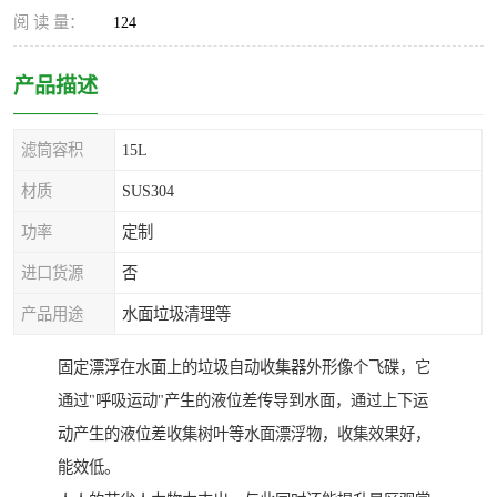
阅 读 量：
124
产品描述
滤筒容积
15L
材质
SUS304
功率
定制
进口货源
否
产品用途
水面垃圾清理等
固定漂浮在水面上的垃圾自动收集器外形像个飞碟，它
通过"呼吸运动"产生的液位差传导到水面，通过上下运
动产生的液位差收集树叶等水面漂浮物，收集效果好，
能效低。