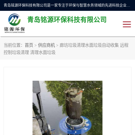
青岛铭源环保科技有限公司是一家专注于环保与智慧水务领域的先进科技企业，公司专注于云智能一体化预制泵站、水务循环利用、海绵城市、云智慧水务开发及新型环保技术研发等领域。铭源环保以为客户提供优质产品、专业技术服务为己任。为客户提供量身定制方案，提供多种配置方案满足实际使用要求。严控供货周期，并提供高标准后期维护。以环保为己任，视质量如生命，以技术做先导，靠诚信赢客户。
青岛铭源环保科技有限公司
当前位置：
首页
>
供应商机
> 廊坊垃圾清理水面垃圾自动收集 远程
一体化HMPP泵站
气动柔性截污装置
控制垃圾清理 清理水面垃圾
智能截流井
智能旋转喷射器
下开式堰门
液动限流闸门
加压泵房/灌溉泵房
一体化预制泵站
不锈钢浮筒阀
真空冲洗装置
雨水收集回用装置
门式冲洗装置