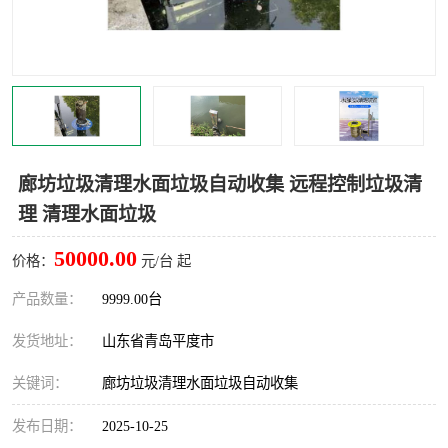
智能一体化灌溉泵房
一体化污水处理泵房
水面垃圾清理装置
浅层砂过滤装置
一体化泵闸
柔性截污
调蓄池冲洗设备
调蓄池设备
廊坊垃圾清理水面垃圾自动收集 远程控制垃圾清
理 清理水面垃圾
真空冲洗设备
翻转式堰门
50000.00
价格：
元/台 起
水平自清洗格栅
水力自清洁滚刷
产品数量：
9999.00台
灌溉泵房
发货地址：
山东省青岛平度市
关键词：
廊坊垃圾清理水面垃圾自动收集
发布日期：
2025-10-25