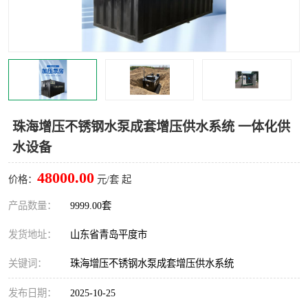
智能一体化灌溉泵房
一体化污水处理泵房
水面垃圾清理装置
浅层砂过滤装置
一体化泵闸
柔性截污
调蓄池冲洗设备
调蓄池设备
珠海增压不锈钢水泵成套增压供水系统 一体化供
水设备
真空冲洗设备
翻转式堰门
48000.00
价格：
元/套 起
水平自清洗格栅
水力自清洁滚刷
产品数量：
9999.00套
灌溉泵房
发货地址：
山东省青岛平度市
关键词：
珠海增压不锈钢水泵成套增压供水系统
发布日期：
2025-10-25