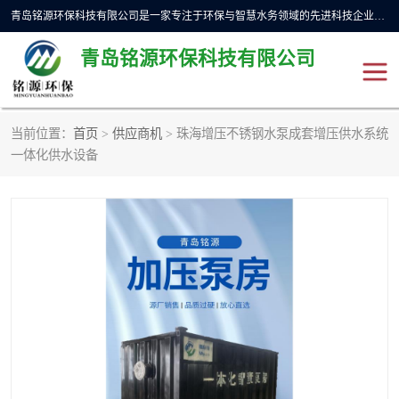
青岛铭源环保科技有限公司是一家专注于环保与智慧水务领域的先进科技企业，公司专注于云智能一体化预制泵站、水务循环利用、海绵城市、云智慧水务开发及新型环保技术研发等领域。铭源环保以为客户提供优质产品、专业技术服务为己任。为客户提供量身定制方案，提供多种配置方案满足实际使用要求。严控供货周期，并提供高标准后期维护。以环保为己任，视质量如生命，以技术做先导，靠诚信赢客户。
青岛铭源环保科技有限公司
当前位置：
首页
>
供应商机
> 珠海增压不锈钢水泵成套增压供水系统
一体化HMPP泵站
气动柔性截污装置
一体化供水设备
智能截流井
智能旋转喷射器
下开式堰门
液动限流闸门
加压泵房/灌溉泵房
一体化预制泵站
不锈钢浮筒阀
真空冲洗装置
雨水收集回用装置
门式冲洗装置