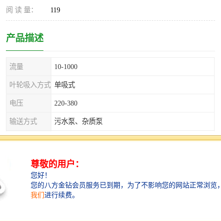
阅 读 量：
119
产品描述
流量
10-1000
叶轮吸入方式
单吸式
电压
220-380
输送方式
污水泵、杂质泵
驱动方式
电动
是农田灌溉，市政输水，水厂取水、养殖种植用水的给
水设备，由工厂
统一组织后运至现场安装交钥匙泵房。
智能泵站·水处理