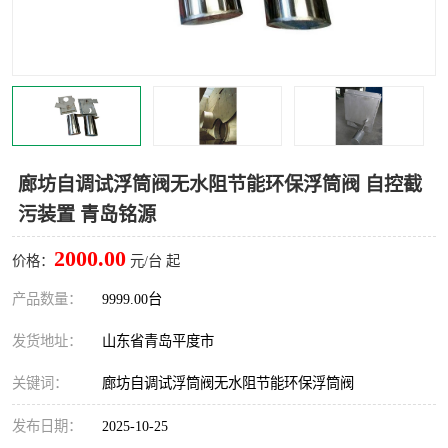
智能一体化灌溉泵房
一体化污水处理泵房
水面垃圾清理装置
浅层砂过滤装置
一体化泵闸
柔性截污
调蓄池冲洗设备
调蓄池设备
廊坊自调试浮筒阀无水阻节能环保浮筒阀 自控截
污装置 青岛铭源
真空冲洗设备
翻转式堰门
2000.00
价格：
元/台 起
水平自清洗格栅
水力自清洁滚刷
产品数量：
9999.00台
灌溉泵房
发货地址：
山东省青岛平度市
关键词：
廊坊自调试浮筒阀无水阻节能环保浮筒阀
发布日期：
2025-10-25