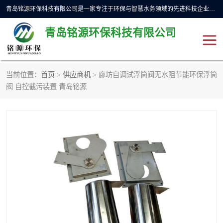
青岛铭源环保科技有限公司是一家专注于环保与智慧水务领域的先进科技企业，公司专注于云智能一体化预制泵站、水务循环利用、海绵城市、云智慧水务开发及新型环保技术研发等领域。铭源环保以为客户提供优质产品、专业技术服务为己任。为客户提供量身定制方案，提供多种配置方案满足实际使用要求。严控供货周期，并提供高标准后期维护。以环保为己任，视质量如生命，以技术做先导，靠诚信赢客户。
青岛铭源环保科技有限公司
当前位置：
首页
>
供应商机
> 廊坊自调试浮筒阀无水阻节能环保浮筒
一体化HMPP泵站
气动柔性截污装置
阀 自控截污装置 青岛铭源
智能截流井
智能旋转喷射器
下开式堰门
液动限流闸门
加压泵房/灌溉泵房
一体化预制泵站
不锈钢浮筒阀
真空冲洗装置
雨水收集回用装置
门式冲洗装置