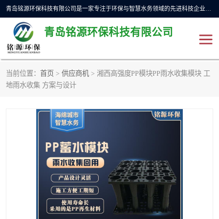
青岛铭源环保科技有限公司是一家专注于环保与智慧水务领域的先进科技企业，公司专注于云智能一体化预制泵站、水务循环利用、海绵城市、云智慧水务开发及新型环保技术研发等领域。铭源环保以为客户提供优质产品、专业技术服务为己任。为客户提供量身定制方案，提供多种配置方案满足实际使用要求。严控供货周期，并提供高标准后期维护。以环保为己任，视质量如生命，以技术做先导，靠诚信赢客户。
青岛铭源环保科技有限公司
当前位置：
首页
>
供应商机
> 湘西高强度PP模块PP雨水收集模块 工
一体化HMPP泵站
气动柔性截污装置
地雨水收集 方案与设计
智能截流井
智能旋转喷射器
下开式堰门
液动限流闸门
加压泵房/灌溉泵房
一体化预制泵站
不锈钢浮筒阀
真空冲洗装置
雨水收集回用装置
门式冲洗装置