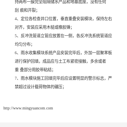
持两布一膜完全阻隔储水产品和地基底座，没有任何
刮 痕和开裂；
4、定位各检查井口位置，垂直重叠安装模块，保持左右
对齐，安装应采用木槌或橡胶锤；
5、反冲洗管道立管应放置在一侧，各反冲洗系统管道应
均匀分布；
6、雨水收集模块系统产品安装完毕后，外加一层聚苯板
进行保护回填，成品应与土工布紧密接触，多余或者
重 叠部分用胶带粘结；
7、雨水模块施工回填完毕后应设置明显的警示标志，严
禁超过设计载荷物体的碾压；
http://www.mingyuancom.com