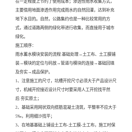
在一定程度上节约了使用成本；渗透性雨水收集方式，
主要借用地面渗透作用完成雨水的自然回灌，达到补充
地下水目的。自然，公路集约也是一种比较常用的方
式，通过道路两侧的绿化带进行收集，而直接用于城市
绿化。
施工顺序：
雨水蓄水模块安装的流程:基础处理→土工布、土工膜铺
装→模块的定位与码放→管道与模块的连接→基础回填
及夯实→成品保护。
1、注意施工的尺寸，坑槽开挖尺寸必须大于产品设计尺
寸，机械开挖接近设计尺寸时要采用人工开挖找平然
后 夯实原土；
2、基础采用网状双向搭筋混凝土浇筑，平整率不应大于
5‰，利用细沙找平；
3、在地基基础上铺设土工布-土工膜-土工布，施工时保