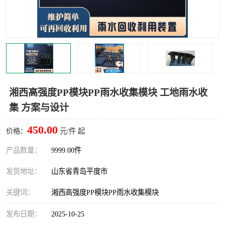
智能一体化灌溉泵房
一体化污水处理泵房
水面垃圾清理装置
浅层砂过滤装置
一体化泵闸
柔性截污
调蓄池冲洗设备
调蓄池设备
湘西高强度PP模块PP雨水收集模块 工地雨水收
集 方案与设计
真空冲洗设备
翻转式堰门
450.00
价格：
元/件 起
水平自清洗格栅
水力自清洁滚刷
产品数量：
9999.00件
灌溉泵房
发货地址：
山东省青岛平度市
关键词：
湘西高强度PP模块PP雨水收集模块
发布日期：
2025-10-25