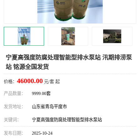
智能一体化灌溉泵房
一体化污水处理泵房
水面垃圾清理装置
浅层砂过滤装置
一体化泵闸
柔性截污
调蓄池冲洗设备
调蓄池设备
宁夏高强度防腐处理智能型排水泵站 汛期排涝泵
站 铭源全国发货
真空冲洗设备
翻转式堰门
46000.00
价格：
元/套 起
水平自清洗格栅
水力自清洁滚刷
产品数量：
9999.00套
灌溉泵房
发货地址：
山东省青岛平度市
关键词：
宁夏高强度防腐处理智能型排水泵站
发布日期：
2025-10-24