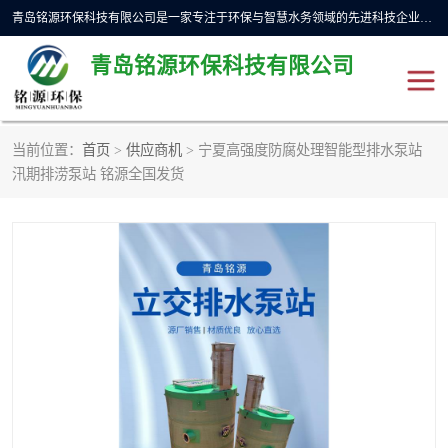
青岛铭源环保科技有限公司是一家专注于环保与智慧水务领域的先进科技企业，公司专注于云智能一体化预制泵站、水务循环利用、海绵城市、云智慧水务开发及新型环保技术研发等领域。铭源环保以为客户提供优质产品、专业技术服务为己任。为客户提供量身定制方案，提供多种配置方案满足实际使用要求。严控供货周期，并提供高标准后期维护。以环保为己任，视质量如生命，以技术做先导，靠诚信赢客户。
青岛铭源环保科技有限公司
当前位置：
首页
>
供应商机
> 宁夏高强度防腐处理智能型排水泵站
一体化HMPP泵站
气动柔性截污装置
汛期排涝泵站 铭源全国发货
智能截流井
智能旋转喷射器
下开式堰门
液动限流闸门
加压泵房/灌溉泵房
一体化预制泵站
不锈钢浮筒阀
真空冲洗装置
雨水收集回用装置
门式冲洗装置