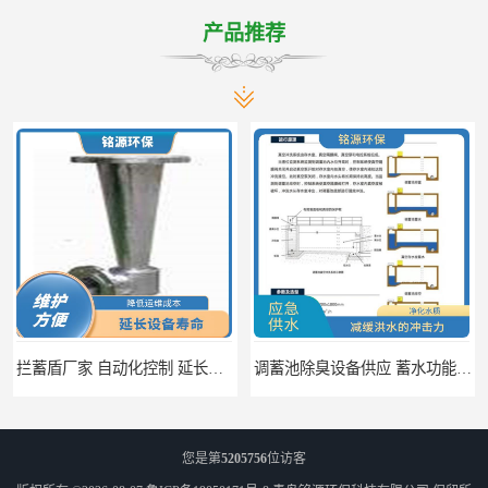
产品推荐
调蓄池除臭设备供应 蓄水功能 暂时储存大量雨水
调蓄池自动化冲洗装置 省水节能 提高工作效率
您是第
5205756
位访客