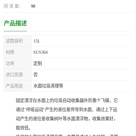
阅 读 量：
98
产品描述
滤筒容积
15L
材质
SUS304
功率
定制
进口货源
否
产品用途
水面垃圾清理等
固定漂浮在水面上的垃圾自动收集器外形像个飞碟，它
通过"呼吸运动"产生的液位差传导到水面，通过上下运
动产生的液位差收集树叶等水面漂浮物，收集效果好，
能效低。