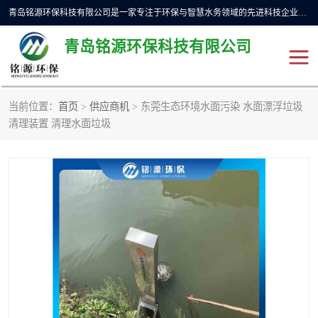
青岛铭源环保科技有限公司是一家专注于环保与智慧水务领域的先进科技企业，公司专注于云智能一体化预制泵站、水务循环利用、海绵城市、云智慧水务开发及新型环保技术研发等领域。铭源环保以为客户提供优质产品、专业技术服务为己任。为客户提供量身定制方案，提供多种配置方案满足实际使用要求。严控供货周期，并提供高标准后期维护。以环保为己任，视质量如生命，以技术做先导，靠诚信赢客户。
青岛铭源环保科技有限公司
当前位置：
首页
>
供应商机
> 东莞生态环境水面污染 水面漂浮垃圾
一体化HMPP泵站
气动柔性截污装置
清理装置 清理水面垃圾
智能截流井
智能旋转喷射器
下开式堰门
液动限流闸门
加压泵房/灌溉泵房
一体化预制泵站
不锈钢浮筒阀
真空冲洗装置
雨水收集回用装置
门式冲洗装置