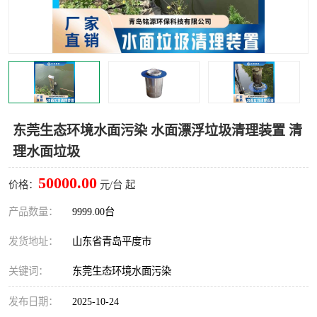
智能一体化灌溉泵房
一体化污水处理泵房
水面垃圾清理装置
浅层砂过滤装置
一体化泵闸
柔性截污
调蓄池冲洗设备
调蓄池设备
东莞生态环境水面污染 水面漂浮垃圾清理装置 清
理水面垃圾
真空冲洗设备
翻转式堰门
50000.00
价格：
元/台 起
水平自清洗格栅
水力自清洁滚刷
产品数量：
9999.00台
灌溉泵房
发货地址：
山东省青岛平度市
关键词：
东莞生态环境水面污染
发布日期：
2025-10-24