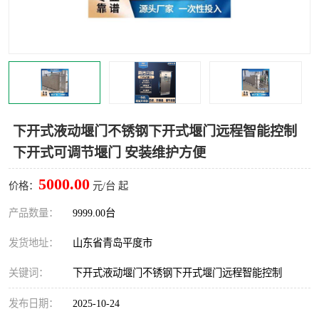
智能一体化灌溉泵房
一体化污水处理泵房
水面垃圾清理装置
浅层砂过滤装置
一体化泵闸
柔性截污
调蓄池冲洗设备
调蓄池设备
下开式液动堰门不锈钢下开式堰门远程智能控制
下开式可调节堰门 安装维护方便
真空冲洗设备
翻转式堰门
5000.00
价格：
元/台 起
水平自清洗格栅
水力自清洁滚刷
产品数量：
9999.00台
灌溉泵房
发货地址：
山东省青岛平度市
关键词：
下开式液动堰门不锈钢下开式堰门远程智能控制
发布日期：
2025-10-24