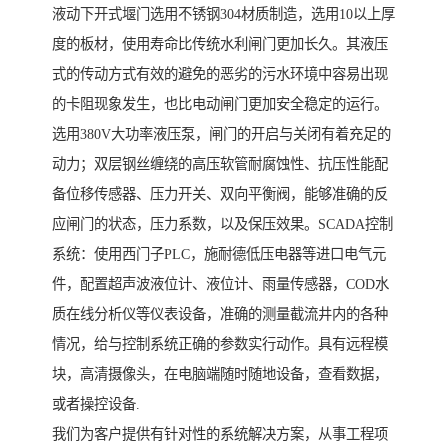
液动下开式堰门选用不锈钢304材质制造，选用10以上厚
度的板材，使用寿命比传统水利闸门更加长久。其液压
式的传动方式有效的避免的恶劣的污水环境中容易出现
的卡阻现象发生，也比电动闸门更加安全稳定的运行。
选用380V大功率液压泵，闸门的开启与关闭有着充足的
动力；双层钢丝缠绕的高压软管耐腐蚀性、抗压性能配
备位移传感器、压力开关、双向平衡阀，能够准确的反
应闸门的状态，压力系数，以及保压效果。SCADA控制
系统：使用西门子PLC，施耐德低压电器等进口电气元
件，配置超声波液位计、液位计、雨量传感器，COD水
质在线分析仪等仪表设备，准确的测量截流井内的各种
情况，给与控制系统正确的参数实行动作。具有远程模
块，高清摄像头，在电脑端随时随地设备，查看数据，
或者操控设备.
我们为客户提供有针对性的系统解决方案，从事工程项