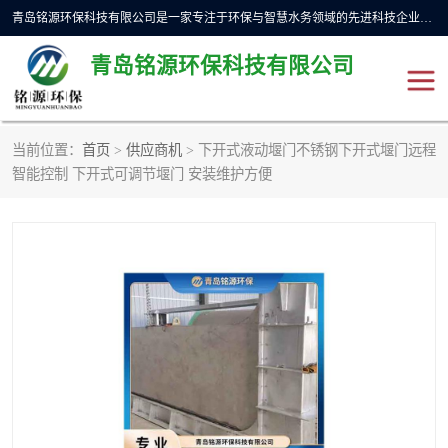
青岛铭源环保科技有限公司是一家专注于环保与智慧水务领域的先进科技企业，公司专注于云智能一体化预制泵站、水务循环利用、海绵城市、云智慧水务开发及新型环保技术研发等领域。铭源环保以为客户提供优质产品、专业技术服务为己任。为客户提供量身定制方案，提供多种配置方案满足实际使用要求。严控供货周期，并提供高标准后期维护。以环保为己任，视质量如生命，以技术做先导，靠诚信赢客户。
青岛铭源环保科技有限公司
当前位置：
首页
>
供应商机
> 下开式液动堰门不锈钢下开式堰门远程
一体化HMPP泵站
气动柔性截污装置
智能控制 下开式可调节堰门 安装维护方便
智能截流井
智能旋转喷射器
下开式堰门
液动限流闸门
加压泵房/灌溉泵房
一体化预制泵站
不锈钢浮筒阀
真空冲洗装置
雨水收集回用装置
门式冲洗装置