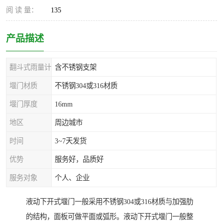
阅 读 量：
135
产品描述
翻斗式雨量计
含不锈钢支架
堰门材质
不锈钢304或316材质
堰门厚度
16mm
地区
周边城市
时间
3~7天发货
优势
服务好，品质好
服务对象
个人、企业
液动下开式堰门一般采用不锈钢304或316材质与加强肋
的结构，面板可做平面或弧形。液动下开式堰门一般整