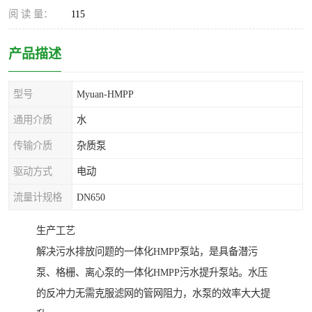
阅 读 量：
115
产品描述
型号
Myuan-HMPP
通用介质
水
传输介质
杂质泵
驱动方式
电动
流量计规格
DN650
生产工艺
解决污水排放问题的一体化HMPP泵站，是具备潜污
泵、格栅、离心泵的一体化HMPP污水提升泵站。水压
的反冲力无需克服滤网的管网阻力，水泵的效率大大提