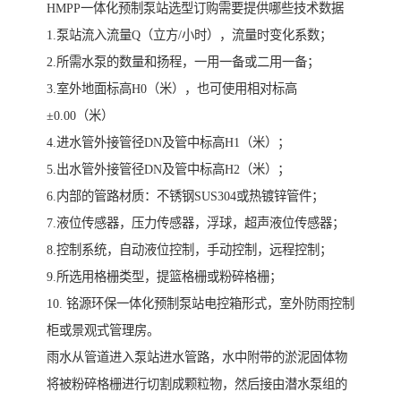
HMPP一体化预制泵站选型订购需要提供哪些技术数据
1.泵站流入流量Q（立方/小时），流量时变化系数；
2.所需水泵的数量和扬程，一用一备或二用一备；
3.室外地面标高H0（米），也可使用相对标高
±0.00（米）
4.进水管外接管径DN及管中标高H1（米）；
5.出水管外接管径DN及管中标高H2（米）；
6.内部的管路材质：不锈钢SUS304或热镀锌管件；
7.液位传感器，压力传感器，浮球，超声液位传感器；
8.控制系统，自动液位控制，手动控制，远程控制；
9.所选用格栅类型，提篮格栅或粉碎格栅；
10. 铭源环保一体化预制泵站电控箱形式，室外防雨控制
柜或景观式管理房。
雨水从管道进入泵站进水管路，水中附带的淤泥固体物
将被粉碎格栅进行切割成颗粒物，然后接由潜水泵组的