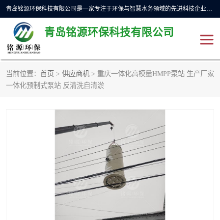
青岛铭源环保科技有限公司是一家专注于环保与智慧水务领域的先进科技企业，公司专注于云智能一体化预制泵站、水务循环利用、海绵城市、云智慧水务开发及新型环保技术研发等领域。铭源环保以为客户提供优质产品、专业技术服务为己任。为客户提供量身定制方案，提供多种配置方案满足实际使用要求。严控供货周期，并提供高标准后期维护。以环保为己任，视质量如生命，以技术做先导，靠诚信赢客户。
青岛铭源环保科技有限公司
当前位置：
首页
>
供应商机
> 重庆一体化高模量HMPP泵站 生产厂家
一体化HMPP泵站
气动柔性截污装置
一体化预制式泵站 反清洗自清淤
智能截流井
智能旋转喷射器
下开式堰门
液动限流闸门
加压泵房/灌溉泵房
一体化预制泵站
不锈钢浮筒阀
真空冲洗装置
雨水收集回用装置
门式冲洗装置