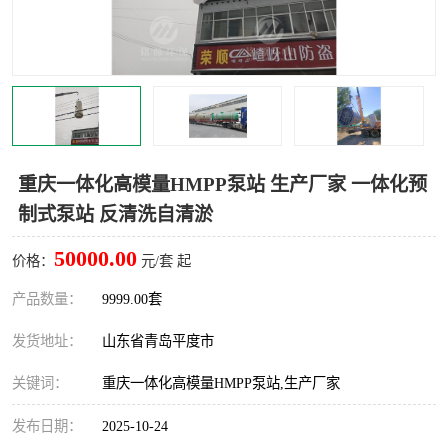
智能一体化灌溉泵房
一体化污水处理泵房
水面垃圾清理装置
浅层砂过滤装置
一体化泵闸
柔性截污
调蓄池冲洗设备
调蓄池设备
重庆一体化高模量HMPP泵站 生产厂家 一体化预
制式泵站 反清洗自清淤
真空冲洗设备
翻转式堰门
50000.00
价格：
元/套 起
水平自清洗格栅
水力自清洁滚刷
产品数量：
9999.00套
灌溉泵房
发货地址：
山东省青岛平度市
关键词：
重庆一体化高模量HMPP泵站,生产厂家
发布日期：
2025-10-24