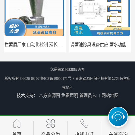
拦蓄盾厂家 自动化控制 延长其使用寿命
调蓄池除臭设备供应 蓄水功能 暂时储存大量雨水
您是第
5199328
位访客
版权所有 ©2026-08-07
鲁ICP备19050171号-8
青岛铭源环保科技有限公司
保留所
有权利.
技术支持：
八方资源网
免责声明
管理员入口
网站地图
调蓄池自动化冲洗装置 省水节能 提高工作效率
调蓄池冲洗阀给排水设备 节省水资源 提高工作效率
首页
产品分类
热线电话
在线咨询