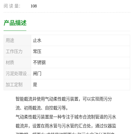
阅 读 量：
108
产品描述
用途
止水
工作压力
常压
材质
不锈钢
污泥处理设备种类
闸门
加工定制
是
智能截流井使用气动柔性截污装置，可以实现雨污分
流、初雨截流、自控截污等。
气动柔性截污装置是一种专注于城市合流制管道的污水
截流井，设置在雨水管与污水管的汇合处，通过仪器监