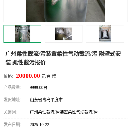
智能一体化灌溉泵房
一体化污水处理泵房
水面垃圾清理装置
浅层砂过滤装置
一体化泵闸
柔性截污
调蓄池冲洗设备
调蓄池设备
广州柔性截流/污装置柔性气动截流/污 附壁式安
装 柔性截污报价
真空冲洗设备
翻转式堰门
20000.00
价格：
元/台 起
水平自清洗格栅
水力自清洁滚刷
产品数量：
9999.00台
灌溉泵房
发货地址：
山东省青岛平度市
关键词：
广州柔性截流/污装置柔性气动截流/污
发布日期：
2025-10-22