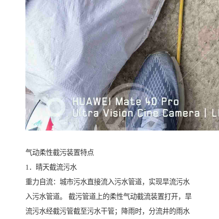
气动柔性截污装置特点
1．晴天截流污水
重力自流：城市污水直接流入污水管道，实现旱流污水
入污水管道。 截污管道上的柔性气动截流装置打开，旱
流污水经截污管截至污水干管；降雨时，分流井的雨水