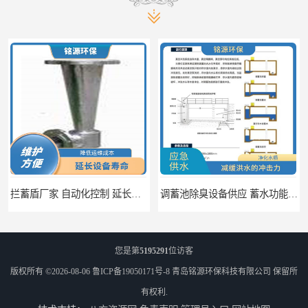
调蓄池除臭设备供应 蓄水功能 暂时储存大量雨水
调蓄池自动化冲洗装置 省水节能 提高工作效率
您是第
5195291
位访客
版权所有 ©2026-08-06
鲁ICP备19050171号-8
青岛铭源环保科技有限公司
保留所
有权利.