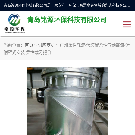
青岛铭源环保科技有限公司是一家专注于环保与智慧水务领域的先进科技企业，公司专注于云智能一体化预制泵站、水务循环利用、海绵城市、云智慧水务开发及新型环保技术研发等领域。铭源环保以为客户提供优质产品、专业技术服务为己任。为客户提供量身定制方案，提供多种配置方案满足实际使用要求。严控供货周期，并提供高标准后期维护。以环保为己任，视质量如生命，以技术做先导，靠诚信赢客户。
青岛铭源环保科技有限公司
当前位置：
首页
>
供应商机
> 广州柔性截流/污装置柔性气动截流/污
一体化HMPP泵站
气动柔性截污装置
附壁式安装 柔性截污报价
智能截流井
智能旋转喷射器
下开式堰门
液动限流闸门
加压泵房/灌溉泵房
一体化预制泵站
不锈钢浮筒阀
真空冲洗装置
雨水收集回用装置
门式冲洗装置