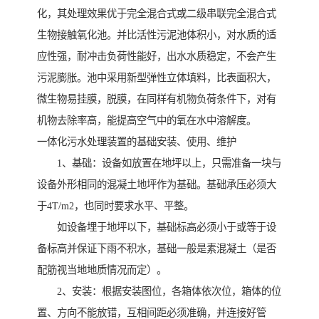
化，其处理效果优于完全混合式或二级串联完全混合式
生物接触氧化池。并比活性污泥池体积小，对水质的适
应性强，耐冲击负荷性能好，出水水质稳定，不会产生
污泥膨胀。池中采用新型弹性立体填料，比表面积大，
微生物易挂膜，脱膜，在同样有机物负荷条件下，对有
机物去除率高，能提高空气中的氧在水中溶解度。
一体化污水处理装置的基础安装、使用、维护
1、基础：设备如放置在地坪以上，只需准备一块与
设备外形相同的混凝土地坪作为基础。基础承压必须大
于4T/m2，也同时要求水平、平整。
如设备埋于地坪以下，基础标高必须小于或等于设
备标高并保证下雨不积水，基础一般是素混凝土（是否
配筋视当地地质情况而定）。
2、安装：根据安装图位，各箱体依次位，箱体的位
置、方向不能放错，互相间距必须准确，并连接好管