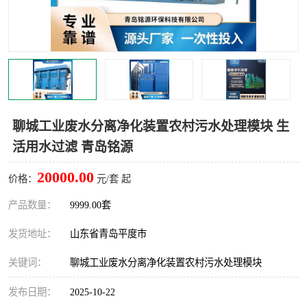
智能一体化灌溉泵房
一体化污水处理泵房
水面垃圾清理装置
浅层砂过滤装置
一体化泵闸
柔性截污
调蓄池冲洗设备
调蓄池设备
聊城工业废水分离净化装置农村污水处理模块 生
活用水过滤 青岛铭源
真空冲洗设备
翻转式堰门
20000.00
价格：
元/套 起
水平自清洗格栅
水力自清洁滚刷
产品数量：
9999.00套
灌溉泵房
发货地址：
山东省青岛平度市
关键词：
聊城工业废水分离净化装置农村污水处理模块
发布日期：
2025-10-22