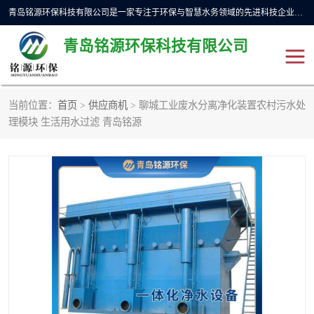
青岛铭源环保科技有限公司是一家专注于环保与智慧水务领域的先进科技企业，公司专注于云智能一体化预制泵站、水务循环利用、海绵城市、云智慧水务开发及新型环保技术研发等领域。铭源环保以为客户提供优质产品、专业技术服务为己任。为客户提供量身定制方案，提供多种配置方案满足实际使用要求。严控供货周期，并提供高标准后期维护。以环保为己任，视质量如生命，以技术做先导，靠诚信赢客户。
青岛铭源环保科技有限公司
当前位置：
首页
>
供应商机
> 聊城工业废水分离净化装置农村污水处
一体化HMPP泵站
气动柔性截污装置
理模块 生活用水过滤 青岛铭源
智能截流井
智能旋转喷射器
下开式堰门
液动限流闸门
加压泵房/灌溉泵房
一体化预制泵站
不锈钢浮筒阀
真空冲洗装置
雨水收集回用装置
门式冲洗装置