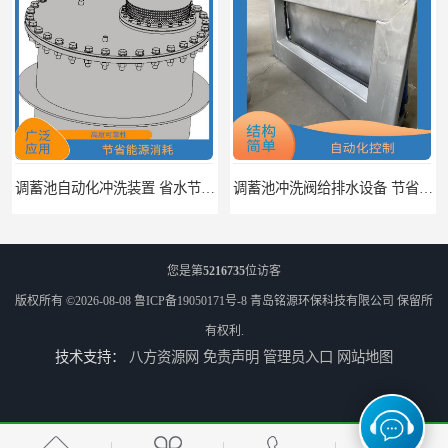
调蓄池自动化冲洗装置 省水节能 提高工作效率
调蓄池冲洗阀给排水设备 节省水资源 提高工作效率
您是第
5216735
位访客
版权所有 ©2026-08-08
鲁ICP备19050171号-8
青岛铭源环保科技有限公司
保留所
有权利.
技术支持：
八方资源网
免责声明
管理员入口
网站地图
浮筒式截流阀雨水弃流排污 结构简单 浮子自动控制
不锈钢渠道闸门环保设备 耐压能力强 适应不同工况的要求