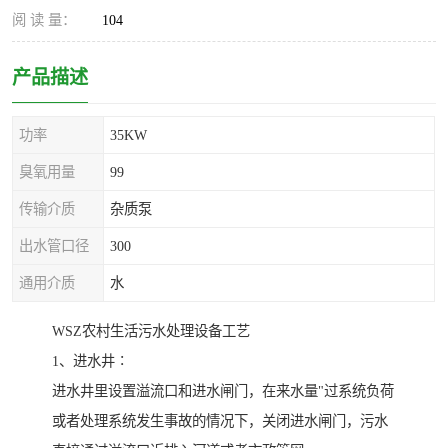
阅 读 量：
104
产品描述
功率
35KW
臭氧用量
99
传输介质
杂质泵
出水管口径
300
通用介质
水
WSZ农村生活污水处理设备工艺
1、进水井∶
进水井里设置溢流口和进水闸门，在来水量"过系统负荷
或者处理系统发生事故的情况下，关闭进水闸门，污水