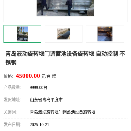
智能一体化灌溉泵房
一体化污水处理泵房
水面垃圾清理装置
浅层砂过滤装置
一体化泵闸
柔性截污
调蓄池冲洗设备
调蓄池设备
青岛液动旋转堰门调蓄池设备旋转堰 自动控制 不
锈钢
真空冲洗设备
翻转式堰门
45000.00
价格：
元/台 起
水平自清洗格栅
水力自清洁滚刷
产品数量：
9999.00台
灌溉泵房
发货地址：
山东省青岛平度市
关键词：
青岛液动旋转堰门调蓄池设备旋转堰
发布日期：
2025-10-21