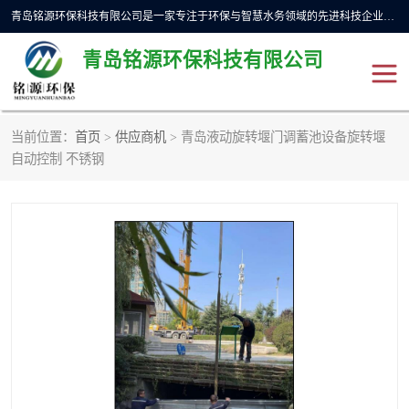
青岛铭源环保科技有限公司是一家专注于环保与智慧水务领域的先进科技企业，公司专注于云智能一体化预制泵站、水务循环利用、海绵城市、云智慧水务开发及新型环保技术研发等领域。铭源环保以为客户提供优质产品、专业技术服务为己任。为客户提供量身定制方案，提供多种配置方案满足实际使用要求。严控供货周期，并提供高标准后期维护。以环保为己任，视质量如生命，以技术做先导，靠诚信赢客户。
青岛铭源环保科技有限公司
当前位置：
首页
>
供应商机
> 青岛液动旋转堰门调蓄池设备旋转堰
一体化HMPP泵站
气动柔性截污装置
自动控制 不锈钢
智能截流井
智能旋转喷射器
下开式堰门
液动限流闸门
加压泵房/灌溉泵房
一体化预制泵站
不锈钢浮筒阀
真空冲洗装置
雨水收集回用装置
门式冲洗装置