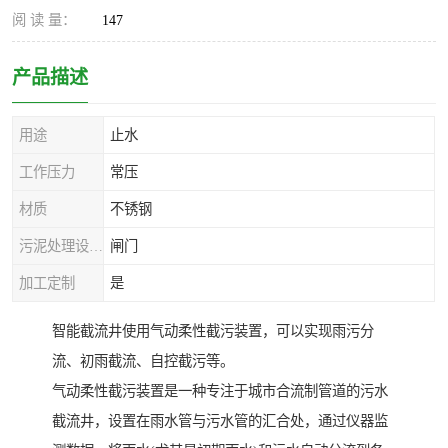
阅 读 量：
147
产品描述
用途
止水
工作压力
常压
材质
不锈钢
污泥处理设备种类
闸门
加工定制
是
智能截流井使用气动柔性截污装置，可以实现雨污分
流、初雨截流、自控截污等。
气动柔性截污装置是一种专注于城市合流制管道的污水
截流井，设置在雨水管与污水管的汇合处，通过仪器监