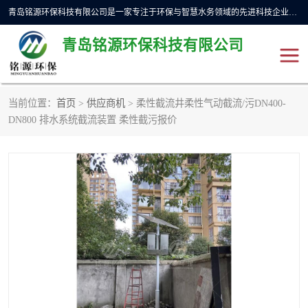
青岛铭源环保科技有限公司是一家专注于环保与智慧水务领域的先进科技企业，公司专注于云智能一体化预制泵站、水务循环利用、海绵城市、云智慧水务开发及新型环保技术研发等领域。铭源环保以为客户提供优质产品、专业技术服务为己任。为客户提供量身定制方案，提供多种配置方案满足实际使用要求。严控供货周期，并提供高标准后期维护。以环保为己任，视质量如生命，以技术做先导，靠诚信赢客户。
青岛铭源环保科技有限公司
当前位置：
首页
>
供应商机
> 柔性截流井柔性气动截流/污DN400-
一体化HMPP泵站
气动柔性截污装置
DN800 排水系统截流装置 柔性截污报价
智能截流井
智能旋转喷射器
下开式堰门
液动限流闸门
加压泵房/灌溉泵房
一体化预制泵站
不锈钢浮筒阀
真空冲洗装置
雨水收集回用装置
门式冲洗装置