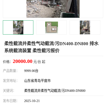
智能一体化灌溉泵房
一体化污水处理泵房
水面垃圾清理装置
浅层砂过滤装置
一体化泵闸
柔性截污
调蓄池冲洗设备
调蓄池设备
柔性截流井柔性气动截流/污DN400-DN800 排水
系统截流装置 柔性截污报价
真空冲洗设备
翻转式堰门
20000.00
价格：
元/台 起
水平自清洗格栅
水力自清洁滚刷
产品数量：
9999.00台
灌溉泵房
发货地址：
山东省青岛平度市
关键词：
柔性截流井柔性气动截流/污DN400-DN800
发布日期：
2025-10-21