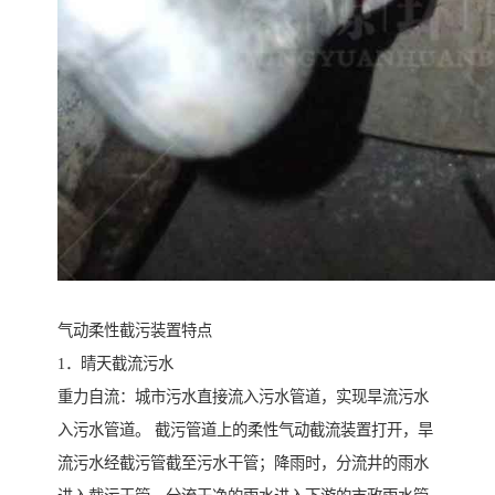
气动柔性截污装置特点
1．晴天截流污水
重力自流：城市污水直接流入污水管道，实现旱流污水
入污水管道。 截污管道上的柔性气动截流装置打开，旱
流污水经截污管截至污水干管；降雨时，分流井的雨水