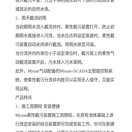
进入截污干管，分流干净的雨水进入下游的市政雨水管
或就近的自然水体。
2．雨天截流初雨
当初期雨水流入截流井时，柔性截污装置打开，防止初
期雨水直接进入河流，当水位达到设定高度时，柔性截
污装置自动关闭进行截流。将雨水排至河道。
当分流井内的液位小于设定液位时，截污管上的柔性气
动截流装置开启，污水排入污水管网。
此外，Myuan气动配备的Myuan-iSCADA云智能控制系
统，使柔性截污分流井内既可以实现无人值守，又能实
现远程。
产品特点
1．施工周期短 安装便捷
Myuan柔性截污装置施工周期短，在原有池体基础上进
行改造安装好结合装置即可完成安装工作。也可在新建