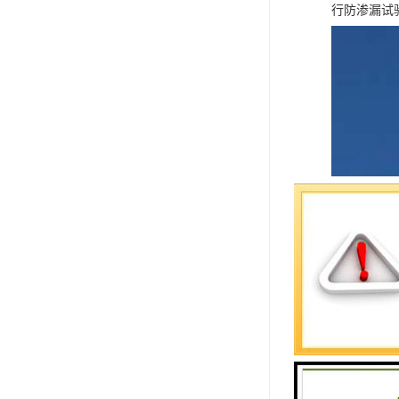
行防渗漏试