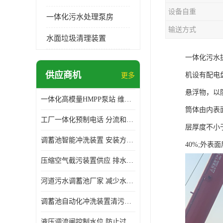
设备自重
一体化污水处理泵房
输送方式
水面垃圾清理装置
一体化污水
供应商机
机设有配电
更多
悬浮物，以
一体化高模量HMPP泵站 维护方便 实现远距离输送
筒体由内表面
工厂一体化预制电话 分流和调节 可以截留固体废物
层厚度不小于
调蓄池智能冲洗装置 安装方便 多种喷洒模式
40%;外表面
压缩空气截污装置供应 排水功能 控制地下水位的升降
河道污水调蓄池厂家 减少水污染 防止异味和污染
调蓄池自动化冲洗装置清污装置 维护方便 节约水资源
液压调流闸控制水位 防止过载 适应流量变化的要求