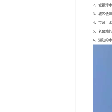
2、城镇污
3、城区低
4、市政污
5、老泵站
6、湖泊的