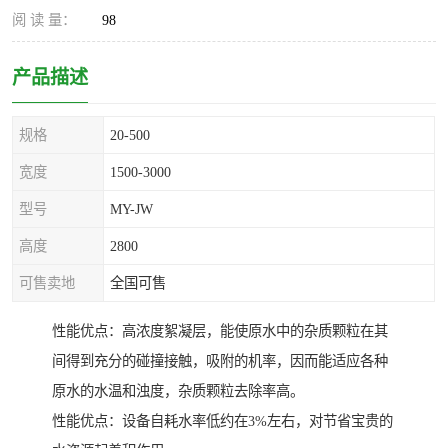
阅 读 量：
98
产品描述
规格
20-500
宽度
1500-3000
型号
MY-JW
高度
2800
可售卖地
全国可售
性能优点：高浓度絮凝层，能使原水中的杂质颗粒在其
间得到充分的碰撞接触，吸附的机率，因而能适应各种
原水的水温和浊度，杂质颗粒去除率高。
性能优点：设备自耗水率低约在3%左右，对节省宝贵的