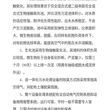
触氧化，其处理效果优于完全混合式或二级串联完全混
合式生物接触氧化池。并比活性污泥池体积小，对水质
的适应性强，耐冲击负荷性能好，出水水质稳定，不会
产生污泥膨胀。池中采用新型弹性立体填料，比表面积
大，微生物易挂膜，脱膜，在同样有机物负荷条件下，
对有机物去除率高，能提高空气中的氧在水中溶解度。
3、生化池采用生物接触氧化法，其填料的体积负荷
比较低，微生物处于自身氧化阶断，产泥量少，仅需三
个月（90天）以上排一次泥（用粪车抽吸或脱水成泥饼
外运）。
4、该一体化污水处理设备的除臭方式除采用常规高
空排气，另配有土壤脱臭措施。
5、整个设备处理系统配有全自动电气控制系统和设
备故障报警系统，运行可靠，平时一般不需要专人管
理，只需适时地对设备进行维护和保养。