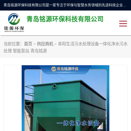
青岛铭源环保科技有限公司是一家专注于环保与智慧水务领域的先进科技企业，公司专注于云智能一体化预制泵站、水务循环利用、海绵城市、云智慧水务开发及新型环保技术研发等领域。铭源环保以为客户提供优质产品、专业技术服务为己任。为客户提供量身定制方案，提供多种配置方案满足实际使用要求。严控供货周期，并提供高标准后期维护。以环保为己任，视质量如生命，以技术做先导，靠诚信赢客户。
青岛铭源环保科技有限公司
当前位置：
首页
>
供应商机
> 阜阳生活污水处理设备一体化净水污水
一体化HMPP泵站
气动柔性截污装置
处理 智能泵站 青岛铭源
智能截流井
智能旋转喷射器
下开式堰门
液动限流闸门
加压泵房/灌溉泵房
一体化预制泵站
不锈钢浮筒阀
真空冲洗装置
雨水收集回用装置
门式冲洗装置