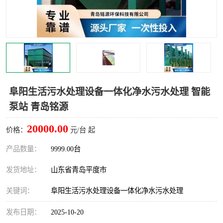
智能一体化灌溉泵房
一体化污水处理泵房
水面垃圾清理装置
浅层砂过滤装置
一体化泵闸
柔性截污
调蓄池冲洗设备
调蓄池设备
阜阳生活污水处理设备一体化净水污水处理 智能
泵站 青岛铭源
真空冲洗设备
翻转式堰门
20000.00
价格：
元/台 起
水平自清洗格栅
水力自清洁滚刷
产品数量：
9999.00台
灌溉泵房
发货地址：
山东省青岛平度市
关键词：
阜阳生活污水处理设备一体化净水污水处理
发布日期：
2025-10-20