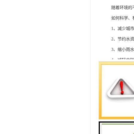
随着环境的
如何科学、
1、减少城
2、节约水
3、缩小雨
4、减轻内