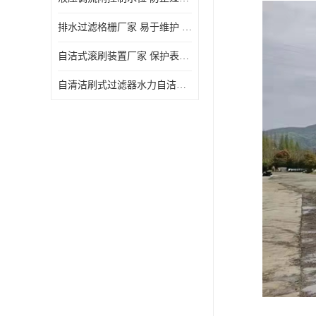
排水过滤格栅厂家 易于维护 保持栅条通畅
自洁式滚刷装置厂家 保护表面 节省能源
自清洁刷式过滤器水力自洁式滚刷 重量轻 使用寿命长