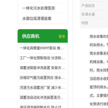
产品别名
一体化污水处理泵房
处理水量
水面垃圾清理装置
材质
供应商机
更多
雨水收集的
的杂用水，
一体化高模量HMPP泵站 维护方便 实现远距离输送
雨水收集系
工厂一体化预制电话 分流和调节 可以截留固体废物
机械设备，
调蓄池智能冲洗装置 安装方便 多种喷洒模式
时，雨水控
压缩空气截污装置供应 排水功能 控制地下水位的升降
当前雨水收
屋顶的雨水
河道污水调蓄池厂家 减少水污染 防止异味和污染
式，主要借
调蓄池自动化冲洗装置清污装置 维护方便 节约水资源
化带进行收
液压调流闸控制水位 防止过载 适应流量变化的要求