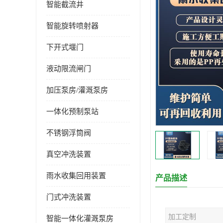
智能截流井
智能旋转喷射器
下开式堰门
液动限流闸门
加压泵房/灌溉泵房
一体化预制泵站
不锈钢浮筒阀
真空冲洗装置
雨水收集回用装置
产品描述
门式冲洗装置
加工定制
智能一体化灌溉泵房