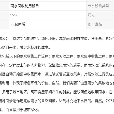
雨水回收利用设备
节水设备类型
95%
尺寸
PP聚丙烯
螺杆直径
意义：可以达到节能减排，绿色环保，减少雨水的排放量，使干旱，紧急
节约自来水，减少水处理的成本。
统包括以下的雨水收集工作流程：雨水絮凝过程、雨水集中收集过程、雨
可在一定程度上节约人力物力，保证收集雨水的质量。而雨水收集系统的
制器自动开始集中收集雨水，通过输送管送至收集点，对蓄水池进行反应
集利用，体现了绿色环保的价值。自然，我们需要知道是雨水的集散地也
。多用于城市地区，高密度屋顶间产生的斜度，能较简便地收集雨水，在
用地面渗透作用完成雨水的自然回灌，达到补充地下水目的。自然，公路
集，而直接用于城市绿化。