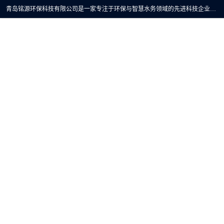
青岛铭源环保科技有限公司是一家专注于环保与智慧水务领域的先进科技企业，公司专注于云智能一体化预制泵站、水务循环利用、海绵城市、云智慧水务开发及新型环保技术研发等领域。铭源环保以为客户提供优质产品、专业技术服务为己任。为客户提供量身定制方案，提供多种配置方案满足实际使用要求。严控供货周期，并提供高标准后期维护。以环保为己任，视质量如生命，以技术做先导，