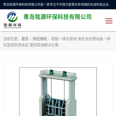
青岛铭源环保科技有限公司是一家专注于环保与智慧水务领域的先进科技企业，公司专注于云智能一体化预制泵站、水务循环利用、海绵城市、云智慧水务开发及新型环保技术研发等领域。铭源环保以为客户提供优质产品、专业技术服务为己任。为客户提供量身定制方案，提供多种配置方案满足实际使用要求。严控供货周期，并提供高标准后期维护。以环保为己任，视质量如生命，以技术做先导，靠诚信赢客户。
青岛铭源环保科技有限公司
当前位置：
首页
>
供应商机
> 智能一体化泵闸 南京水处理设备一体
一体化HMPP泵站
气动柔性截污装置
化泵闸货源充足 提供泵闸解决方案
智能截流井
智能旋转喷射器
下开式堰门
液动限流闸门
加压泵房/灌溉泵房
一体化预制泵站
不锈钢浮筒阀
真空冲洗装置
雨水收集回用装置
门式冲洗装置