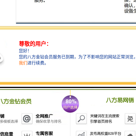
水体流通：无需泵站,内、外河相互之间水系同时连通,河
流连通断面比传统的泵闸提高1倍以上,环境友好。