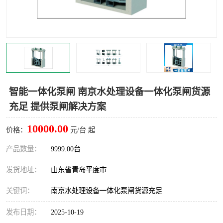
智能一体化灌溉泵房
一体化污水处理泵房
水面垃圾清理装置
浅层砂过滤装置
一体化泵闸
柔性截污
调蓄池冲洗设备
调蓄池设备
智能一体化泵闸 南京水处理设备一体化泵闸货源
充足 提供泵闸解决方案
真空冲洗设备
翻转式堰门
10000.00
价格：
元/台 起
水平自清洗格栅
水力自清洁滚刷
产品数量：
9999.00台
灌溉泵房
发货地址：
山东省青岛平度市
关键词：
南京水处理设备一体化泵闸货源充足
发布日期：
2025-10-19