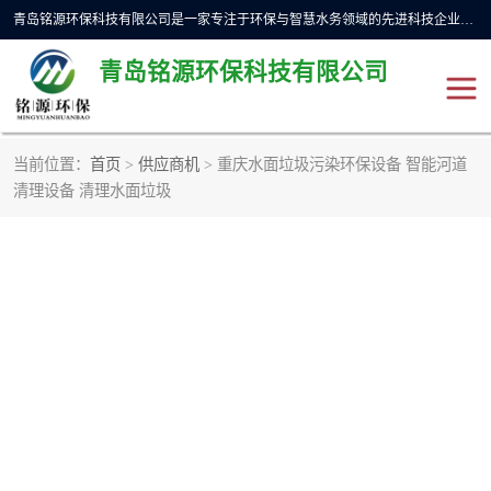
青岛铭源环保科技有限公司是一家专注于环保与智慧水务领域的先进科技企业，公司专注于云智能一体化预制泵站、水务循环利用、海绵城市、云智慧水务开发及新型环保技术研发等领域。铭源环保以为客户提供优质产品、专业技术服务为己任。为客户提供量身定制方案，提供多种配置方案满足实际使用要求。严控供货周期，并提供高标准后期维护。以环保为己任，视质量如生命，以技术做先导，靠诚信赢客户。
青岛铭源环保科技有限公司
当前位置：
首页
>
供应商机
> 重庆水面垃圾污染环保设备 智能河道
清理设备 清理水面垃圾