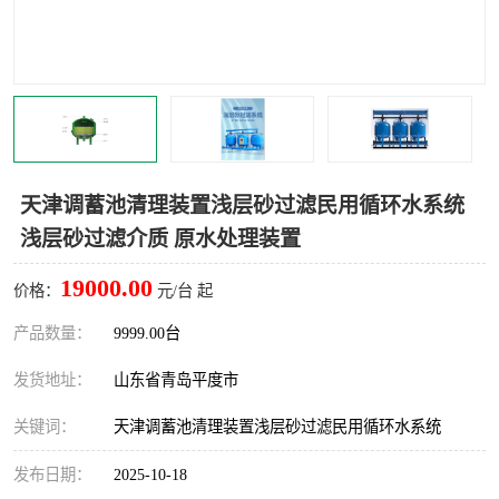
智能一体化灌溉泵房
一体化污水处理泵房
水面垃圾清理装置
浅层砂过滤装置
一体化泵闸
柔性截污
调蓄池冲洗设备
调蓄池设备
天津调蓄池清理装置浅层砂过滤民用循环水系统
浅层砂过滤介质 原水处理装置
真空冲洗设备
翻转式堰门
19000.00
价格：
元/台 起
水平自清洗格栅
水力自清洁滚刷
产品数量：
9999.00台
灌溉泵房
发货地址：
山东省青岛平度市
关键词：
天津调蓄池清理装置浅层砂过滤民用循环水系统
发布日期：
2025-10-18