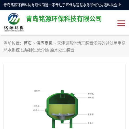
青岛铭源环保科技有限公司是一家专注于环保与智慧水务领域的先进科技企业，公司专注于云智能一体化预制泵站、水务循环利用、海绵城市、云智慧水务开发及新型环保技术研发等领域。铭源环保以为客户提供优质产品、专业技术服务为己任。为客户提供量身定制方案，提供多种配置方案满足实际使用要求。严控供货周期，并提供高标准后期维护。以环保为己任，视质量如生命，以技术做先导，靠诚信赢客户。
青岛铭源环保科技有限公司
当前位置：
首页
>
供应商机
> 天津调蓄池清理装置浅层砂过滤民用循
一体化HMPP泵站
气动柔性截污装置
环水系统 浅层砂过滤介质 原水处理装置
智能截流井
智能旋转喷射器
下开式堰门
液动限流闸门
加压泵房/灌溉泵房
一体化预制泵站
不锈钢浮筒阀
真空冲洗装置
雨水收集回用装置
门式冲洗装置