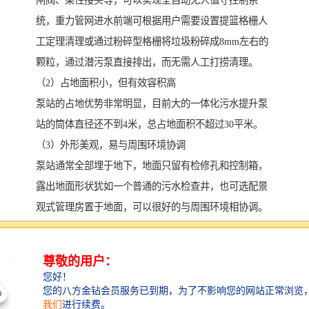
闸阀、柔性接头等，可以实现全自动无人值守控制系
统，重力管网进水前端可根据用户需要设置提篮格栅人
工定理清理或通过粉碎型格栅将垃圾粉碎成8mm左右的
颗粒，通过潜污泵直接排出，而无需人工打捞清理。
（2）占地面积小，但有效容积高
泵站的占地优势非常明显，目前大的一体化污水提升泵
站的筒体直径还不到4米，总占地面积不超过30平米。
（3）外形美观，易与周围环境协调
泵站通常全部埋于地下，地面只留有检修孔和控制箱，
露出地面形状犹如一个普通的污水检查井，也可选配景
观式管理房置于地面，可以很好的与周围环境相协调。
（4）对周围环境影响小
泵站埋于地下后，不会散发臭气，对环境的影响较小，
特别是泵站旁边有的酒店，住宅小区，行政办公等地点
时，影响非常小，可减少以后由于环境问题而引起的不