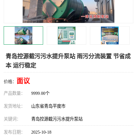
智能一体化灌溉泵房
一体化污水处理泵房
水面垃圾清理装置
浅层砂过滤装置
一体化泵闸
柔性截污
调蓄池冲洗设备
调蓄池设备
青岛控源截污污水提升泵站 雨污分流装置 节省成
本 运行稳定
真空冲洗设备
翻转式堰门
面议
水平自清洗格栅
水力自清洁滚刷
价格：
产品数量：
9999.00个
灌溉泵房
发货地址：
山东省青岛平度市
关键词：
青岛控源截污污水提升泵站
发布日期：
2025-10-18