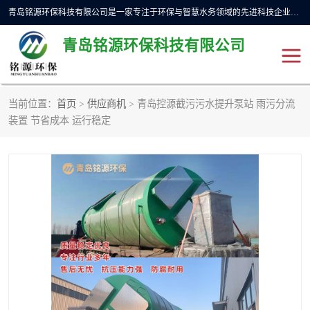
青岛铭源环保科技有限公司是一家专注于环保与智慧水务领域的先进科技企业，公司专注于云智能一体化预制泵站、水务循环利用、海绵城市、云智慧水务开发及新型环保技术研发等领域。铭源环保以为客户提供优质产品、专业技术服务为己任。为客户提供量身定制方案，提供多种配置方案满足实际使用要求。严控供货周期，并提供高标准后期维护。以环保为己任，视质量如生命，以技术做先导，靠诚信赢客户。
青岛铭源环保科技有限公司
当前位置：
首页
>
供应商机
> 青岛控源截污污水提升泵站 雨污分流
一体化HMPP泵站
气动柔性截污装置
装置 节省成本 运行稳定
智能截流井
智能旋转喷射器
下开式堰门
液动限流闸门
加压泵房/灌溉泵房
一体化预制泵站
不锈钢浮筒阀
真空冲洗装置
雨水收集回用装置
门式冲洗装置