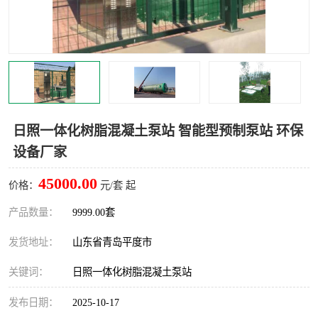
智能一体化灌溉泵房
一体化污水处理泵房
水面垃圾清理装置
浅层砂过滤装置
一体化泵闸
柔性截污
调蓄池冲洗设备
调蓄池设备
日照一体化树脂混凝土泵站 智能型预制泵站 环保
设备厂家
真空冲洗设备
翻转式堰门
45000.00
价格：
元/套 起
水平自清洗格栅
水力自清洁滚刷
产品数量：
9999.00套
灌溉泵房
发货地址：
山东省青岛平度市
关键词：
日照一体化树脂混凝土泵站
发布日期：
2025-10-17