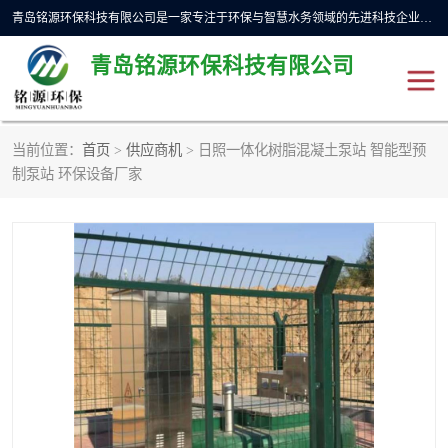
青岛铭源环保科技有限公司是一家专注于环保与智慧水务领域的先进科技企业，公司专注于云智能一体化预制泵站、水务循环利用、海绵城市、云智慧水务开发及新型环保技术研发等领域。铭源环保以为客户提供优质产品、专业技术服务为己任。为客户提供量身定制方案，提供多种配置方案满足实际使用要求。严控供货周期，并提供高标准后期维护。以环保为己任，视质量如生命，以技术做先导，靠诚信赢客户。
青岛铭源环保科技有限公司
当前位置：
首页
>
供应商机
> 日照一体化树脂混凝土泵站 智能型预
一体化HMPP泵站
气动柔性截污装置
制泵站 环保设备厂家
智能截流井
智能旋转喷射器
下开式堰门
液动限流闸门
加压泵房/灌溉泵房
一体化预制泵站
不锈钢浮筒阀
真空冲洗装置
雨水收集回用装置
门式冲洗装置