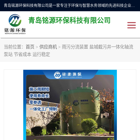
青岛铭源环保科技有限公司是一家专注于环保与智慧水务领域的先进科技企业，公司专注于云智能一体化预制泵站、水务循环利用、海绵城市、云智慧水务开发及新型环保技术研发等领域。铭源环保以为客户提供优质产品、专业技术服务为己任。为客户提供量身定制方案，提供多种配置方案满足实际使用要求。严控供货周期，并提供高标准后期维护。以环保为己任，视质量如生命，以技术做先导，靠诚信赢客户。
青岛铭源环保科技有限公司
当前位置：
首页
>
供应商机
> 雨污分流装置 盐城截污井一体化轴流
一体化HMPP泵站
气动柔性截污装置
泵站 节省成本 运行稳定
智能截流井
智能旋转喷射器
下开式堰门
液动限流闸门
加压泵房/灌溉泵房
一体化预制泵站
不锈钢浮筒阀
真空冲洗装置
雨水收集回用装置
门式冲洗装置