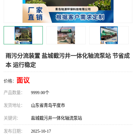
智能一体化灌溉泵房
一体化污水处理泵房
水面垃圾清理装置
浅层砂过滤装置
一体化泵闸
柔性截污
调蓄池冲洗设备
调蓄池设备
雨污分流装置 盐城截污井一体化轴流泵站 节省成
本 运行稳定
真空冲洗设备
翻转式堰门
面议
水平自清洗格栅
水力自清洁滚刷
价格：
产品数量：
9999.00个
灌溉泵房
发货地址：
山东省青岛平度市
关键词：
盐城截污井一体化轴流泵站
发布日期：
2025-10-17