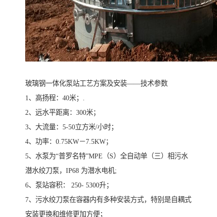
玻璃钢一体化泵站工艺方案及安装——技术参数
1、高扬程：40米；.
2、远水平距离：300米；
3、大流量：5-50立方米/小时；
4、功率：0.75KW－7.5KW；
5、水泵为“普罗名特”MPE（S）全自动单（三）相污水
潜水绞刀泵，IP68 为潜水电机;
6、泵站容积： 250- 5300升；
7、污水绞刀泵在容器内有多种安装方式，特别是自耦式
安装更换和维修更加方便；