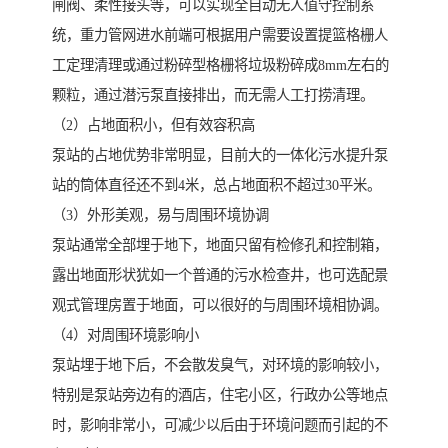
闸阀、柔性接头等，可以实现全自动无人值守控制系
统，重力管网进水前端可根据用户需要设置提篮格栅人
工定理清理或通过粉碎型格栅将垃圾粉碎成8mm左右的
颗粒，通过潜污泵直接排出，而无需人工打捞清理。
（2）占地面积小，但有效容积高
泵站的占地优势非常明显，目前大的一体化污水提升泵
站的筒体直径还不到4米，总占地面积不超过30平米。
（3）外形美观，易与周围环境协调
泵站通常全部埋于地下，地面只留有检修孔和控制箱，
露出地面形状犹如一个普通的污水检查井，也可选配景
观式管理房置于地面，可以很好的与周围环境相协调。
（4）对周围环境影响小
泵站埋于地下后，不会散发臭气，对环境的影响较小，
特别是泵站旁边有的酒店，住宅小区，行政办公等地点
时，影响非常小，可减少以后由于环境问题而引起的不