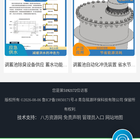
调蓄池除臭设备供应 蓄水功能 暂时储存大量雨水
调蓄池自动化冲洗装置 省水节能 提高工作效率
您是第
5192172
位访客
版权所有 ©2026-08-06
鲁ICP备19050171号-8
青岛铭源环保科技有限公司
保留所
有权利.
技术支持：
八方资源网
免责声明
管理员入口
网站地图