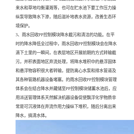
来水和草地均衡灌溉等，也可在贮水池下要工作压力操
纵泵导致降水下渗，随后滋补地表水资源，改善生态环
境保护。
3、雨水回收PP控制模块降水截污和清洁的功能。在平
时的降水降低全过程中，雨水回收PP控制模块会在降水
滴下土里的一瞬间，在表层地区开展前期的方式转输截
污，并积表面地区弃流处理，将降水堆积中的悬浮固体
和悬浮物容积很大者转输，提防离心水泵和排水管道及
其各种管路机器设备堵塞。的雨水回收PP控制模块管理
体系会在结合降水并藏储至PP控制模块储蓄水池后，应
用派送管理体系天然解决机器设备促使飘浮化学物质非
常是可沉液体在弃流作用力操纵下堆积，随后分离出来
降水，搞清水体。