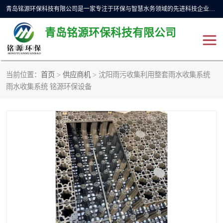
青岛铭源环保科技有限公司是一家专注于环保与智慧水务领域的先进科技企业，公司专注于云智能一体化预制泵站、水务循环利用、海绵城市、云智慧水务开发及新型环保技术研发等领域。铭源环保以为客户提供优质产品、专业技术服务为己任。为客户提供量身定制方案，提供多种配置方案满足实际使用要求。严控供货周期，并提供高标准后期维护。以环保为己任，视质量如生命，以技术做先导，靠诚信赢客户。
青岛铭源环保科技有限公司
当前位置：
首页
>
供应商机
> 沈阳雨污收集利用整套雨水收集系统
一体化HMPP泵站
气动柔性截污装置
雨水收集系统 铭源环保设备
智能截流井
智能旋转喷射器
下开式堰门
液动限流闸门
加压泵房/灌溉泵房
一体化预制泵站
不锈钢浮筒阀
真空冲洗装置
雨水收集回用装置
门式冲洗装置