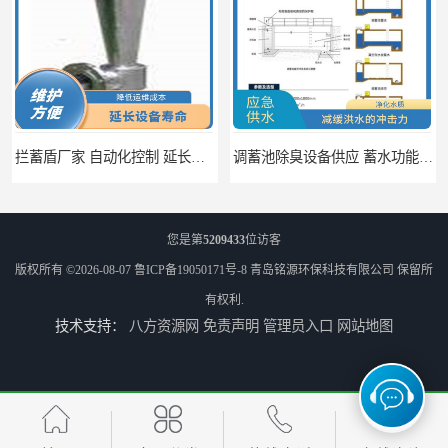
调蓄池除臭设备供应 蓄水功能 暂时储存大量雨水
调蓄池自动化冲洗装置 省水节能 提高工作效率
您是第
5209433
位访客
版权所有 ©2026-08-07
鲁ICP备19050171号-8
青岛铭源环保科技有限公司
保留所
有权利.
技术支持：
八方资源网
免责声明
管理员入口
网站地图
调蓄池冲洗阀给排水设备 节省水资源 提高工作效率
浮筒式截流阀雨水弃流排污 结构简单 浮子自动控制