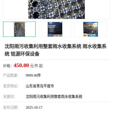
智能一体化灌溉泵房
一体化污水处理泵房
水面垃圾清理装置
浅层砂过滤装置
一体化泵闸
柔性截污
调蓄池冲洗设备
调蓄池设备
沈阳雨污收集利用整套雨水收集系统 雨水收集系
统 铭源环保设备
真空冲洗设备
翻转式堰门
450.00
价格：
元/件 起
水平自清洗格栅
水力自清洁滚刷
产品数量：
9999.00件
灌溉泵房
发货地址：
山东省青岛平度市
关键词：
沈阳雨污收集利用整套雨水收集系统
发布日期：
2025-10-17