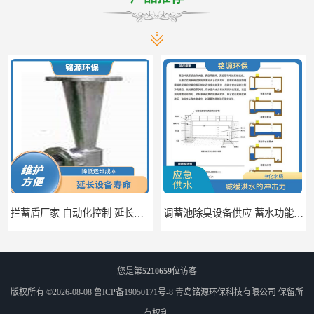
拦蓄盾厂家 自动化控制 延长其使用寿命
调蓄池除臭设备供应 蓄水功能 暂时储存大量雨水
您是第
5210659
位访客
版权所有 ©2026-08-08
鲁ICP备19050171号-8
青岛铭源环保科技有限公司
保留所
有权利.