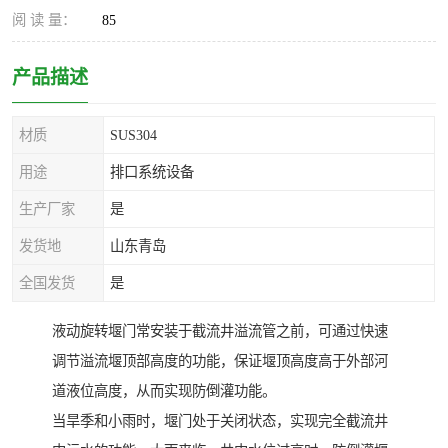
阅 读 量：
85
产品描述
材质
SUS304
用途
排口系统设备
生产厂家
是
发货地
山东青岛
全国发货
是
液动旋转堰门常安装于截流井溢流管之前，可通过快速
调节溢流堰顶部高度的功能，保证堰顶高度高于外部河
道液位高度，从而实现防倒灌功能。
当旱季和小雨时，堰门处于关闭状态，实现完全截流井