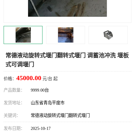
智能一体化灌溉泵房
一体化污水处理泵房
水面垃圾清理装置
浅层砂过滤装置
一体化泵闸
柔性截污
调蓄池冲洗设备
调蓄池设备
常德液动旋转式堰门翻转式堰门 调蓄池冲洗 堰板
式可调堰门
真空冲洗设备
翻转式堰门
45000.00
价格：
元/台 起
水平自清洗格栅
水力自清洁滚刷
产品数量：
9999.00台
灌溉泵房
发货地址：
山东省青岛平度市
关键词：
常德液动旋转式堰门翻转式堰门
发布日期：
2025-10-17