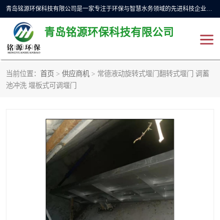
青岛铭源环保科技有限公司是一家专注于环保与智慧水务领域的先进科技企业，公司专注于云智能一体化预制泵站、水务循环利用、海绵城市、云智慧水务开发及新型环保技术研发等领域。铭源环保以为客户提供优质产品、专业技术服务为己任。为客户提供量身定制方案，提供多种配置方案满足实际使用要求。严控供货周期，并提供高标准后期维护。以环保为己任，视质量如生命，以技术做先导，靠诚信赢客户。
青岛铭源环保科技有限公司
当前位置：
首页
>
供应商机
> 常德液动旋转式堰门翻转式堰门 调蓄
一体化HMPP泵站
气动柔性截污装置
池冲洗 堰板式可调堰门
智能截流井
智能旋转喷射器
下开式堰门
液动限流闸门
加压泵房/灌溉泵房
一体化预制泵站
不锈钢浮筒阀
真空冲洗装置
雨水收集回用装置
门式冲洗装置