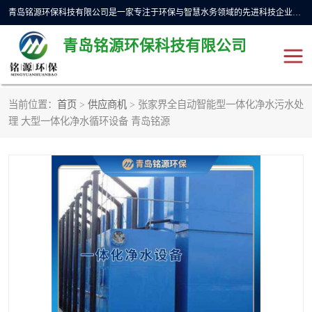
青岛铭源环保科技有限公司是一家专注于环保与智慧水务领域的先进科技企业，公司专注于云智能一体化预制泵站、水务循环利用、海绵城市、云智慧水务开发及新型环保技术研发等领域。铭源环保以为客户提供优质产品、专业技术服务为己任。为客户提供量身定制方案，提供多种配置方案满足实际使用要求。严控供货周期，并提供高标准后期维护。以环保为己任，视质量如生命，以技术做先导，靠诚信赢客户。
青岛铭源环保科技有限公司
当前位置：
首页
>
供应商机
> 张家界全自动智能型一体化净水污水处
一体化HMPP泵站
气动柔性截污装置
理 大型一体化净水循环设备 青岛铭源
智能截流井
智能旋转喷射器
下开式堰门
液动限流闸门
加压泵房/灌溉泵房
一体化预制泵站
不锈钢浮筒阀
真空冲洗装置
雨水收集回用装置
门式冲洗装置