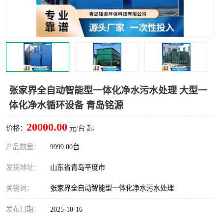
智能一体化灌溉泵房
一体化污水处理泵房
水面垃圾清理装置
浅层砂过滤装置
一体化泵闸
柔性截污
调蓄池冲洗设备
调蓄池设备
张家界全自动智能型一体化净水污水处理 大型一
体化净水循环设备 青岛铭源
真空冲洗设备
翻转式堰门
20000.00
价格：
元/台 起
水平自清洗格栅
水力自清洁滚刷
产品数量：
9999.00台
灌溉泵房
发货地址：
山东省青岛平度市
关键词：
张家界全自动智能型一体化净水污水处理
发布日期：
2025-10-16