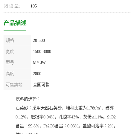
阅 读 量：
105
产品描述
规格
20-500
宽度
1500-3000
型号
MY-JW
高度
2800
可售卖地
全国可售
滤料的选择∶
石英砂∶采用天然石英砂，堆积比重为1.78t/m³，破碎
0.12%，磨损率0.04%，孔隙率43%，灰份≤1.1%。SiO2
含量∶99.8%，Fe2O3含量∶0.03%。盐酸可溶率∶2%，