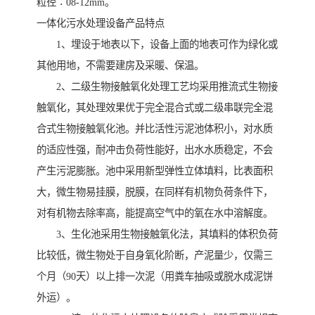
粒径∶08-12mm。
一体化污水处理设备产品特点
1、埋设于地表以下，设备上面的地表可作为绿化或
其他用地，不需要建房及采暖、保温。
2、二级生物接触氧化处理工艺均采用推流式生物接
触氧化，其处理效果优于完全混合式或二级串联完全混
合式生物接触氧化池。并比活性污泥池体积小，对水质
的适应性强，耐冲击负荷性能好，出水水质稳定，不会
产生污泥膨胀。池中采用新型弹性立体填料，比表面积
大，微生物易挂膜，脱膜，在同样有机物负荷条件下，
对有机物去除率高，能提高空气中的氧在水中溶解度。
3、生化池采用生物接触氧化法，其填料的体积负荷
比较低，微生物处于自身氧化阶断，产泥量少，仅需三
个月（90天）以上排一次泥（用粪车抽吸或脱水成泥饼
外运）。