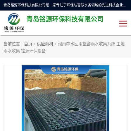
青岛铭源环保科技有限公司是一家专注于环保与智慧水务领域的先进科技企业，公司专注于云智能一体化预制泵站、水务循环利用、海绵城市、云智慧水务开发及新型环保技术研发等领域。铭源环保以为客户提供优质产品、专业技术服务为己任。为客户提供量身定制方案，提供多种配置方案满足实际使用要求。严控供货周期，并提供高标准后期维护。以环保为己任，视质量如生命，以技术做先导，靠诚信赢客户。
青岛铭源环保科技有限公司
当前位置：
首页
>
供应商机
> 湖南中水回用整套雨水收集系统 工地
一体化HMPP泵站
气动柔性截污装置
雨水收集 铭源环保设备
智能截流井
智能旋转喷射器
下开式堰门
液动限流闸门
加压泵房/灌溉泵房
一体化预制泵站
不锈钢浮筒阀
真空冲洗装置
雨水收集回用装置
门式冲洗装置