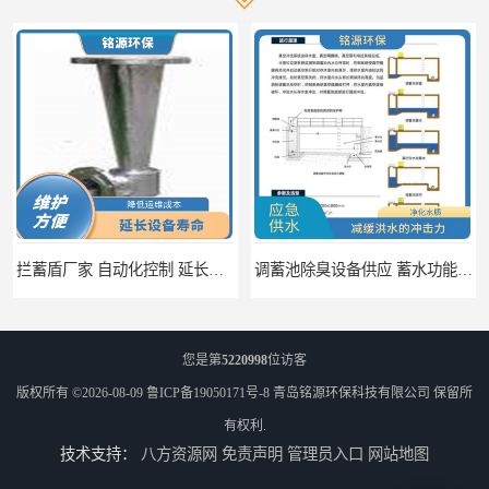
拦蓄盾厂家 自动化控制 延长其使用寿命
调蓄池除臭设备供应 蓄水功能 暂时储存大量雨水
您是第
5220998
位访客
版权所有 ©2026-08-09
鲁ICP备19050171号-8
青岛铭源环保科技有限公司
保留所
有权利.
技术支持：
八方资源网
免责声明
管理员入口
网站地图