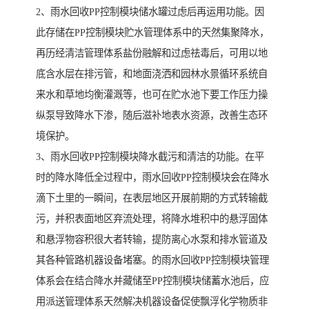
2、雨水回收PP控制模块储水罐过虑后再运用功能。因
此存储在PP控制模块贮水管理体系中的天然集聚降水，
再历经清洁管理体系盐份融解和过虑祛毒后，可用以地
底含水层在排污管，和地面浇洒和园林水景循环系统自
来水和草地均衡灌溉等，也可在贮水池下要工作压力操
纵泵导致降水下渗，随后滋补地表水资源，改善生态环
境保护。
3、雨水回收PP控制模块降水截污和清洁的功能。在平
时的降水降低全过程中，雨水回收PP控制模块会在降水
滴下土里的一瞬间，在表层地区开展前期的方式转输截
污，并积表面地区弃流处理，将降水堆积中的悬浮固体
和悬浮物容积很大者转输，提防离心水泵和排水管道及
其各种管路机器设备堵塞。的雨水回收PP控制模块管理
体系会在结合降水并藏储至PP控制模块储蓄水池后，应
用派送管理体系天然解决机器设备促使飘浮化学物质非