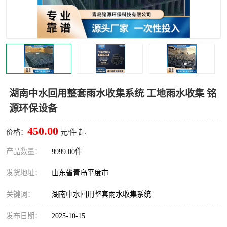
智能一体化灌溉泵房
一体化污水处理泵房
水面垃圾清理装置
浅层砂过滤装置
一体化泵闸
柔性截污
调蓄池冲洗设备
调蓄池设备
湖南中水回用整套雨水收集系统 工地雨水收集 铭
源环保设备
真空冲洗设备
翻转式堰门
450.00
价格：
元/件 起
水平自清洗格栅
水力自清洁滚刷
产品数量：
9999.00件
灌溉泵房
发货地址：
山东省青岛平度市
关键词：
湖南中水回用整套雨水收集系统
发布日期：
2025-10-15