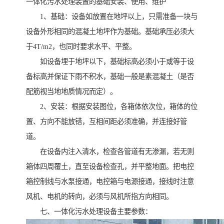
一体化污水处理装置的基础安装、使用、维护
1、基础：设备如放置在地坪以上，只需准备一块与
设备外形相同的混凝土地坪作为基础。基础承压必须大
于4T/m2，也同时要求水平、平整。
如设备埋于地坪以下，基础标高必须小于或等于设
备标高并保证下雨不积水，基础一般是素混凝土（是否
配筋视当地地质情况而定）。
2、安装：根据安装图位，各箱体依次位，箱体的位
置、方向不能放错，互相间距必须准确，并连接好管
道。
在设备内注入清水，检查各管道有无渗漏，若无则
箱体四周覆土，直至设备检查孔，并平整地面。把电控
箱控制线与水泵接通，电控箱与电源接通，接线时注意
风机、电机的转向，必须与风机所指方向相同。
七、一体化污水处理设备主要参数：