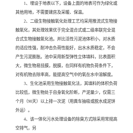
1、埋设于地表以下，设备上面的地表可作为绿化或
其他用地，不需要建房及采暖、保温。
2、二级生物接触氧化处理工艺均采用推流式生物接
触氧化，其处理效果优于完全混合式或二级串联完全混
合式生物接触氧化池。并比活性污泥池体积小，对水质
的适应性强，耐冲击负荷性能好，出水水质稳定，不会
产生污泥膨胀。池中采用新型弹性立体填料，比表面积
大，微生物易挂膜，脱膜，在同样有机物负荷条件下，
对有机物去除率高，能提高空气中的氧在水中溶解度。
3、生化池采用生物接触氧化法，其填料的体积负荷
比较低，微生物处于自身氧化阶断，产泥量少，仅需三
个月（90天）以上排一次泥（用粪车抽吸或脱水成泥饼
外运）。
4、该一体化污水处理设备的除臭方式除采用常规高
空排气，另