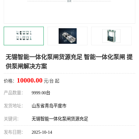
智能一体化灌溉泵房
一体化污水处理泵房
水面垃圾清理装置
浅层砂过滤装置
一体化泵闸
柔性截污
调蓄池冲洗设备
调蓄池设备
无锡智能一体化泵闸货源充足 智能一体化泵闸 提
供泵闸解决方案
真空冲洗设备
翻转式堰门
10000.00
价格：
元/台 起
水平自清洗格栅
水力自清洁滚刷
产品数量：
9999.00台
灌溉泵房
发货地址：
山东省青岛平度市
关键词：
无锡智能一体化泵闸货源充足
发布日期：
2025-10-14