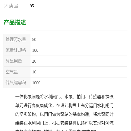
阅 读 量：
95
产品描述
处理污水量
50
流量计规格
100
臭氧用量
20
空气量
10
储气罐容积
1000
一体化泵闸是将水利闸门、水泵、拍门、传感器和操纵
单元进行高度集成化，在设计构思上充分运用水利闸门
的坚实架构，以闸门做为泵站的基本构造，将水泵同时
组装在水利闸门上，根据安装格栅机还可以实现对河流