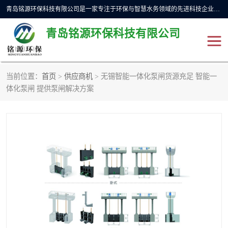
青岛铭源环保科技有限公司是一家专注于环保与智慧水务领域的先进科技企业，公司专注于云智能一体化预制泵站、水务循环利用、海绵城市、云智慧水务开发及新型环保技术研发等领域。铭源环保以为客户提供优质产品、专业技术服务为己任。为客户提供量身定制方案，提供多种配置方案满足实际使用要求。严控供货周期，并提供高标准后期维护。以环保为己任，视质量如生命，以技术做先导，靠诚信赢客户。
青岛铭源环保科技有限公司
当前位置：
首页
>
供应商机
> 无锡智能一体化泵闸货源充足 智能一
一体化HMPP泵站
气动柔性截污装置
体化泵闸 提供泵闸解决方案
智能截流井
智能旋转喷射器
下开式堰门
液动限流闸门
加压泵房/灌溉泵房
一体化预制泵站
不锈钢浮筒阀
真空冲洗装置
雨水收集回用装置
门式冲洗装置