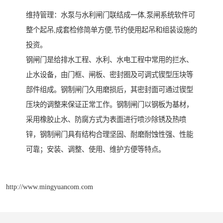
维持管理：水泵与水利闸门联结成一体,泵闸系统软件可
整个起吊,成套检修简单方便,节约使用起吊和组装设施的
投资。
钢闸门是给排水工程、水利、水电工程中常用的拦水、
止水设备，由门框、闸板、密封圈及可调式锲型压块等
部件组成。钢制闸门久用磨损后，其密封面可通过锲型
压块的调整来保证正常工作。钢制闸门以钢板为基材，
采用橡胶止水、防腐方式为表面进行喷沙除锈及热喷
锌，钢制闸门具有结构合理坚固、耐磨耐蚀性强、性能
可靠；安装、调整、使用、维护方便等特点。
http://www.mingyuancom.com